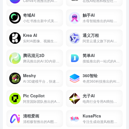
Canva可画推出的AI设计工具集合
在线AI绘画和模型社区平台
奇域AI
触手AI
小红书推出新中式美学的AI绘画创作平台
水母智能推出的AI绘画平台
Krea AI
通义万相
实时AI图像、视频生成和编辑平台
阿里云通义旗下的AI创意作画平台
腾讯混元3D
简单AI
腾讯推出的AI 3D内容创作平台
搜狐推出的一站式的AI图片生成平台和社区
Meshy
360智绘
AI 3D建模平台，快速从文本和图像生成高质量3D模型
奇虎360科技推出的AI图片生成和绘画工具
Pic Copilot
光子AI
阿里国际团队推出的AI商品营销图制作工具
电商行业专用AI商拍工具
清程爱画
KusaPics
清程极智推出的AI图像与视频生成平台
专注生成动漫风格图像的AI绘图平台