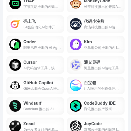
TRAE
MonkeyCode
字节跳动推出的AI编程助手
长亭科技推出的开源AI编程平台
码上飞
代码小浣熊
L4级自动化AI软件开发平台
商汤科技推出的AI编程助手
Qoder
Kiro
阿里巴巴推出的 AI Agent 编程平台
亚马逊公司推出的AI IDE，助力高效编程。
Cursor
通义灵码
AI代码编辑工具，快速生成和优化代码
阿里推出的AI编程工具
GitHub Copilot
百宝箱
GitHub联合OpenAI推出的AI编程助手
让AI应用的创作像呼吸一样简单
Windsurf
CodeBuddy IDE
Codeium 推出的 AI 编程助手
腾讯推出的产设研一体AI IDE
Zread
JoyCode
为开发者设计的AI源码解读工具
京东云推出的AI编码 IDE