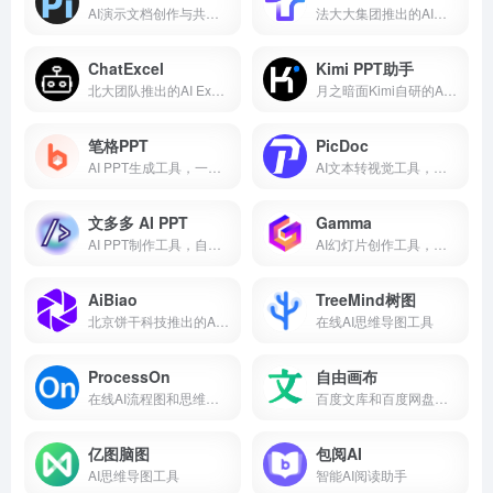
AI演示文档创作与共享平台
法大大集团推出的AI法律顾问平台
ChatExcel
Kimi PPT助手
北大团队推出的AI Excel辅助工具
月之暗面Kimi自研的AI一键生成PPT助手
笔格PPT
PicDoc
AI PPT生成工具，一键生成内容大纲和要点
AI文本转视觉工具，自动匹配合适的图表
文多多 AI PPT
Gamma
AI PPT制作工具，自动匹配合适的图片
AI幻灯片创作工具，自动解析内容生成完整幻灯片
AiBiao
TreeMind树图
北京饼干科技推出的AI文生图表工具
在线AI思维导图工具
ProcessOn
自由画布
在线AI流程图和思维导图制作工具
百度文库和百度网盘联合推出的多模态AI创作平台
亿图脑图
包阅AI
AI思维导图工具
智能AI阅读助手