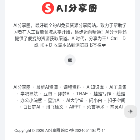
AI分享圈，最好最全的AI免费资源分享网站。致力于帮助学
习者在人工智能领域从零开始，逐步迈向精通！AI分享圈还
提供了便捷的资源获取渠道。AI时代，分享为王！Ctrl + D
或 ⌘ + D 收藏本站到浏览器书签栏❤️
AI分享圈
最新AI资源
课程资料
AI知识库
AI工具集
学吧导航
豆包
即梦AI
TRAE
蛙蛙写作
绘蛙
办公小浣熊
星流AI
AI大学堂
问小白
扣子空间
白日梦AI
讯飞绘文
AiPPT
沁言学术
笔灵AI
Copyright © 2026
AI分享圈
皖ICP备2024051185号-11