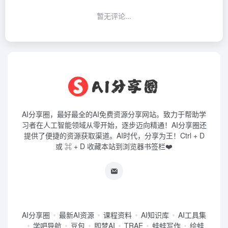
暂无评论...
AI分享圈，最好最全的AI免费资源分享网站。致力于帮助学
习者在人工智能领域从零开始，逐步迈向精通！AI分享圈还
提供了便捷的资源获取渠道。AI时代，分享为王！Ctrl + D
或 ⌘ + D 收藏本站到浏览器书签栏❤️
AI分享圈
最新AI资源
课程资料
AI知识库
AI工具集
学吧导航
豆包
即梦AI
TRAE
蛙蛙写作
绘蛙