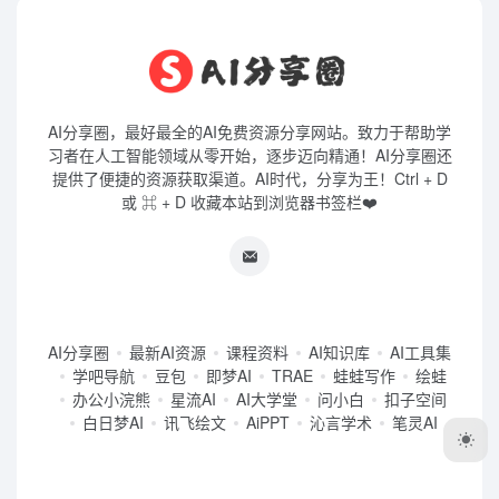
AI分享圈，最好最全的AI免费资源分享网站。致力于帮助学
习者在人工智能领域从零开始，逐步迈向精通！AI分享圈还
提供了便捷的资源获取渠道。AI时代，分享为王！Ctrl + D
或 ⌘ + D 收藏本站到浏览器书签栏❤️
AI分享圈
最新AI资源
课程资料
AI知识库
AI工具集
学吧导航
豆包
即梦AI
TRAE
蛙蛙写作
绘蛙
办公小浣熊
星流AI
AI大学堂
问小白
扣子空间
白日梦AI
讯飞绘文
AiPPT
沁言学术
笔灵AI