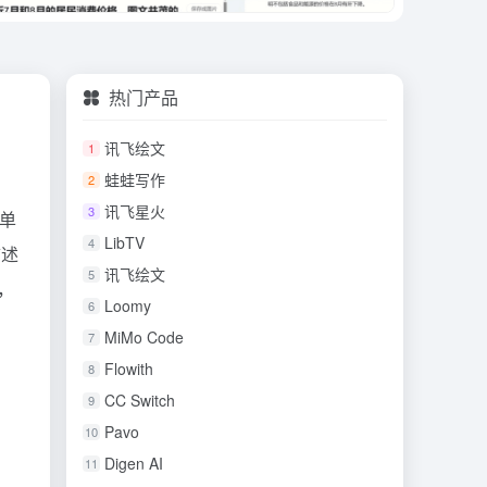
热门产品
讯飞绘文
1
蛙蛙写作
2
讯飞星火
3
简单
LibTV
4
描述
讯飞绘文
5
，
Loomy
6
MiMo Code
7
Flowith
8
CC Switch
9
Pavo
10
Digen AI
11