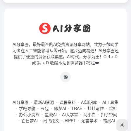
AI分享圈，最好最全的AI免费资源分享网站。致力于帮助学
习者在人工智能领域从零开始，逐步迈向精通！AI分享圈还
提供了便捷的资源获取渠道。AI时代，分享为王！Ctrl + D
或 ⌘ + D 收藏本站到浏览器书签栏❤️
AI分享圈
最新AI资源
课程资料
AI知识库
AI工具集
学吧导航
豆包
即梦AI
TRAE
蛙蛙写作
绘蛙
办公小浣熊
星流AI
AI大学堂
问小白
扣子空间
白日梦AI
讯飞绘文
AiPPT
沁言学术
笔灵AI