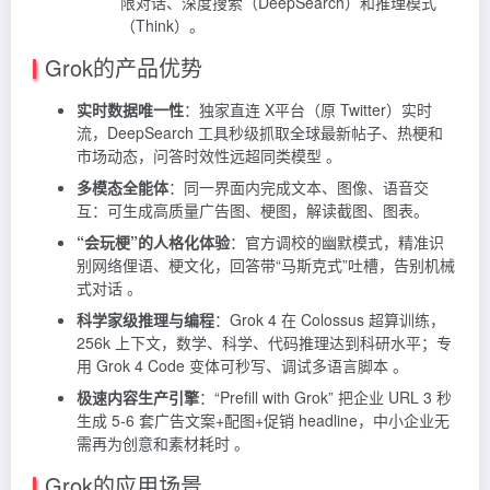
限对话、深度搜索（DeepSearch）和推理模式
（Think）。
Grok的产品优势
实时数据唯一性
：独家直连 X平台（原 Twitter）实时
流，DeepSearch 工具秒级抓取全球最新帖子、热梗和
市场动态，问答时效性远超同类模型 。
多模态全能体
：同一界面内完成文本、图像、语音交
互：可生成高质量广告图、梗图，解读截图、图表。
“会玩梗”的人格化体验
：官方调校的幽默模式，精准识
别网络俚语、梗文化，回答带“马斯克式”吐槽，告别机械
式对话 。
科学家级推理与编程
：Grok 4 在 Colossus 超算训练，
256k 上下文，数学、科学、代码推理达到科研水平；专
用 Grok 4 Code 变体可秒写、调试多语言脚本 。
极速内容生产引擎
：“Prefill with Grok” 把企业 URL 3 秒
生成 5-6 套广告文案+配图+促销 headline，中小企业无
需再为创意和素材耗时 。
Grok的应用场景