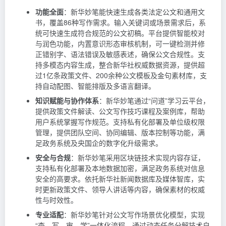
功能全面
：新华妙笔能快速生成各类法定公文和通用文
书，覆盖86种写作需求。输入关键词或场景需求后，系
统可快速生成符合规范的公文初稿。平台提供智能校对
与润色功能，内置意识形态审核机制，可一键检测并修
正错别字、语法错误及敏感表述，确保公文合规性。支
持多模态内容生成，整合新华社权威数据资源，提供超
过1亿条政策文件、200余种公文模板及金句素材库，支
持自动配图、智能排版及多语言翻译。
知识赋能与协作体系
：新华妙笔通过“问道”学习云平台，
提供政策文件解读、公文写作技巧课程及案例库，帮助
用户系统掌握写作规范。支持私有化部署及单位级权限
管理，提供团队空间、协同编辑、版本控制等功能，满
足政务系统及央国企的数字化升级需求。
安全与合规
：新华妙笔采用区块链技术实现内容存证，
支持私有化部署及本地数据加密，满足政务系统对信息
安全的高要求。依托新华社新闻数据库及媒体智库，实
时更新政策文件、领导人讲话等内容，确保素材的权威
性与时效性。
专业适配
：新华妙笔针对公文写作场景优化模型，实现
“查、写、审、学”一体化流程。通过动态任务分解技术自