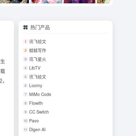
热门产品
讯飞绘文
1
蛙蛙写作
2
讯飞星火
3
图生
LibTV
4
下载
讯飞绘文
5
型，
Loomy
6
MiMo Code
7
Flowith
8
CC Switch
9
Pavo
10
Digen AI
11