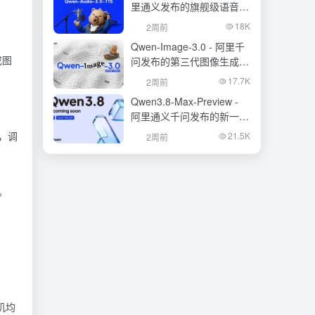
里通义发布的旗舰级语音合
成大模型
18K
2周前
Qwen-Image-3.0 - 阿里千
成图
问发布的第三代图像生成基
础模型
17.7K
2周前
Qwen3.8-Max-Preview -
阿里通义千问发布的新一代
旗舰大模型
，调
21.5K
2周前
。
机均