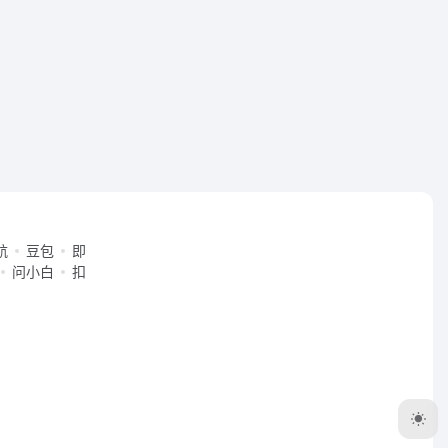
航
豆包
即
问小白
扣