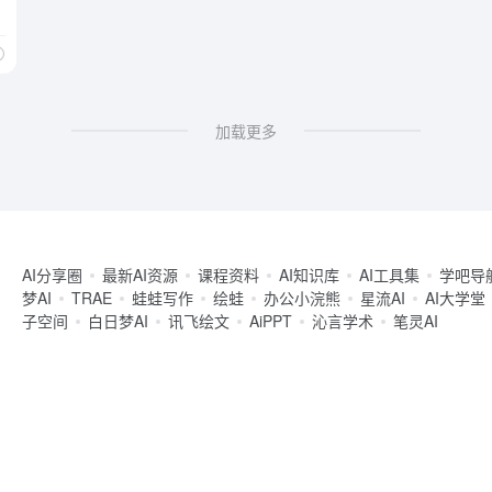
加载更多
AI分享圈
最新AI资源
课程资料
AI知识库
AI工具集
学吧导
梦AI
TRAE
蛙蛙写作
绘蛙
办公小浣熊
星流AI
AI大学堂
子空间
白日梦AI
讯飞绘文
AiPPT
沁言学术
笔灵AI