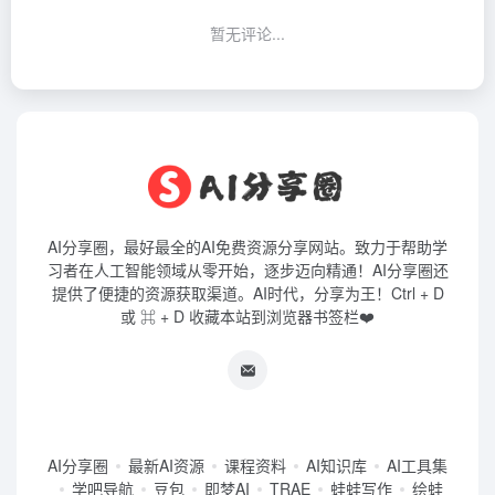
暂无评论...
AI分享圈，最好最全的AI免费资源分享网站。致力于帮助学
习者在人工智能领域从零开始，逐步迈向精通！AI分享圈还
提供了便捷的资源获取渠道。AI时代，分享为王！Ctrl + D
或 ⌘ + D 收藏本站到浏览器书签栏❤️
AI分享圈
最新AI资源
课程资料
AI知识库
AI工具集
学吧导航
豆包
即梦AI
TRAE
蛙蛙写作
绘蛙