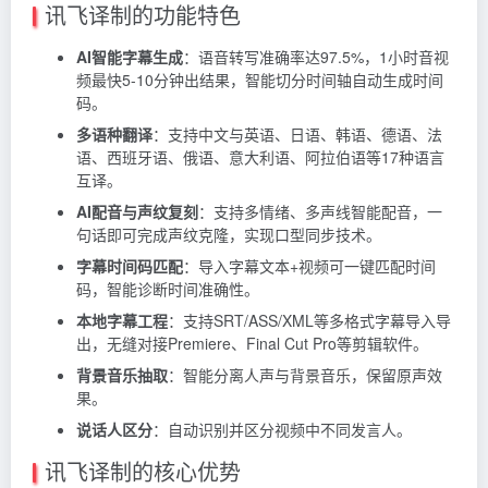
讯飞译制的功能特色
AI智能字幕生成
：语音转写准确率达97.5%，1小时音视
频最快5-10分钟出结果，智能切分时间轴自动生成时间
码。
多语种翻译
：支持中文与英语、日语、韩语、德语、法
语、西班牙语、俄语、意大利语、阿拉伯语等17种语言
互译。
AI配音与声纹复刻
：支持多情绪、多声线智能配音，一
句话即可完成声纹克隆，实现口型同步技术。
字幕时间码匹配
：导入字幕文本+视频可一键匹配时间
码，智能诊断时间准确性。
本地字幕工程
：支持SRT/ASS/XML等多格式字幕导入导
出，无缝对接Premiere、Final Cut Pro等剪辑软件。
背景音乐抽取
：智能分离人声与背景音乐，保留原声效
果。
说话人区分
：自动识别并区分视频中不同发言人。
讯飞译制的核心优势