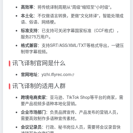
高效率
：将传统译制周期从"周级"缩短至"小时级"。
本土化
：不仅做语言转换，更做"文化转译"，智能处理成
语、俗语、网络梗。
标准支持
：已支持可关闭字幕国家标准（CCF格式），
服务275万用户。
格式兼容
：支持SRT/ASS/XML/TXT等格式导出，一键压
制带字幕视频。
讯飞译制官网是什么
官网地址
：
yizhi.iflyrec.com
讯飞译制的适用人群
跨境电商卖家
：亚马逊、TikTok Shop等平台的商家，需
要产品视频多语种本地化营销。
企业市场部门
：负责品牌宣传、产品发布的营销人员，
需要高效制作多语种宣传素材。
会议记录员
：行政、秘书岗位人员，需要将会议录音快