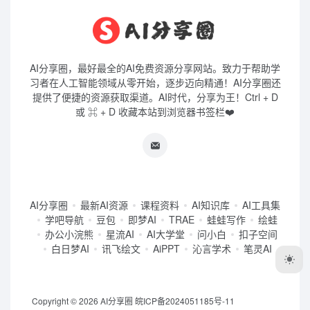
AI分享圈，最好最全的AI免费资源分享网站。致力于帮助学
习者在人工智能领域从零开始，逐步迈向精通！AI分享圈还
提供了便捷的资源获取渠道。AI时代，分享为王！Ctrl + D
或 ⌘ + D 收藏本站到浏览器书签栏❤️
AI分享圈
最新AI资源
课程资料
AI知识库
AI工具集
学吧导航
豆包
即梦AI
TRAE
蛙蛙写作
绘蛙
办公小浣熊
星流AI
AI大学堂
问小白
扣子空间
白日梦AI
讯飞绘文
AiPPT
沁言学术
笔灵AI
Copyright © 2026
AI分享圈
皖ICP备2024051185号-11