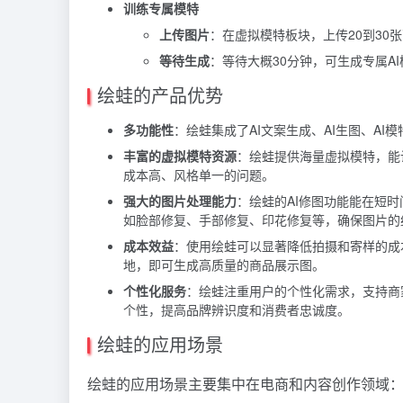
训练专属模特
上传图片
：在虚拟模特板块，上传20到30张高
等待生成
：等待大概30分钟，可生成专属A
绘蛙的产品优势
多功能性
：绘蛙集成了AI文案生成、AI生图、AI
丰富的虚拟模特资源
：绘蛙提供海量虚拟模特，能
成本高、风格单一的问题。
强大的图片处理能力
：绘蛙的AI修图功能能在短
如脸部修复、手部修复、印花修复等，确保图片的
成本效益
：使用绘蛙可以显著降低拍摄和寄样的成
地，即可生成高质量的商品展示图。
个性化服务
：绘蛙注重用户的个性化需求，支持商
个性，提高品牌辨识度和消费者忠诚度。
绘蛙的应用场景
绘蛙的应用场景主要集中在电商和内容创作领域