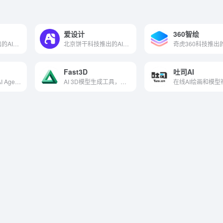
爱设计
360智绘
阿里国际团队推出的AI商品营销图制作工具
北京饼干科技推出的AI在线设计平台
Fast3D
吐司AI
自进化创意设计 AI Agent 平台，一站式完成多模态内容生成
AI 3D模型生成工具，一键实现文字或图片转3D模型