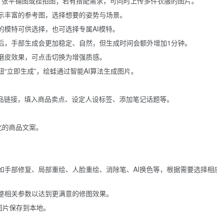
1张平铺图或挂拍图；若有搭配需求，可同时上传多件衣服的图片。
示丰富的参考图，选择想要的姿势与场景。
的模特可供选择，也可选择专属AI模特。
后，手部生成会更加稳定、自然，但生成时间会额外增加1分钟。
磨皮效果，可点击切换为增强质感。
“立即生成”，绘蛙通过智能AI算法生成图片。
商品链接，填入商品卖点、设定人设标签、添加笔记话题等。
。
化的商品文案。
如手部修复、局部重绘、人脸重绘、消除笔、AI换色等，根据需要选择相
整相关参数以达到更满意的修图效果。
图片保存到本地。