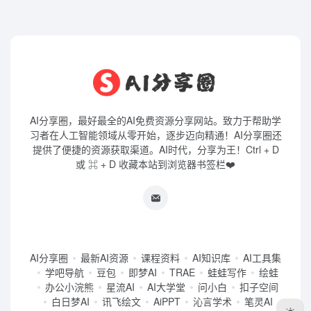
AI分享圈，最好最全的AI免费资源分享网站。致力于帮助学
习者在人工智能领域从零开始，逐步迈向精通！AI分享圈还
提供了便捷的资源获取渠道。AI时代，分享为王！Ctrl + D
或 ⌘ + D 收藏本站到浏览器书签栏❤️
AI分享圈
最新AI资源
课程资料
AI知识库
AI工具集
学吧导航
豆包
即梦AI
TRAE
蛙蛙写作
绘蛙
办公小浣熊
星流AI
AI大学堂
问小白
扣子空间
白日梦AI
讯飞绘文
AiPPT
沁言学术
笔灵AI