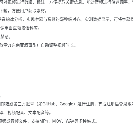
可对视频进行剪辑、标注，方便提取关键信息。
能对音频进行倍速调整、
下载，方便用户获取素材。
）与语音韵律分析，实现字幕与音频的毫秒级对齐。实测数据显示，可将字幕同
，调用垂直领域语料库。
域禁忌。
节奏vs东南亚叙事型）自动调整视频时长。
页。
邮箱或第三方账号（如GitHub、Google）进行注册，完成注册后登录账
译、视频配音、文本配音等。
视频或音频文件，支持MP4、MOV、WAV等多种格式。