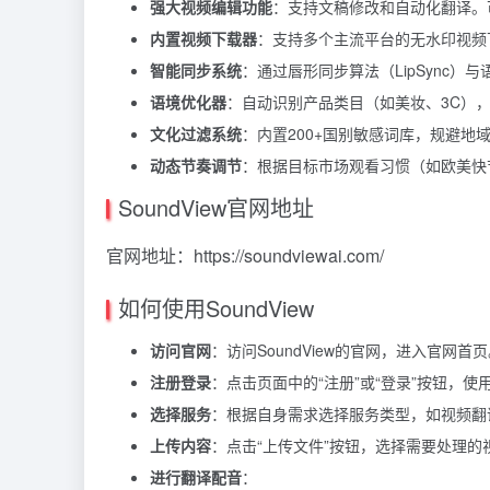
强大视频编辑功能
：
支持文稿修改和自动化翻译。
内置视频下载器
：支持多个主流平台的无水印视频
智能同步系统
：通过唇形同步算法（LipSync
语境优化器
：自动识别产品类目（如美妆、3C）
文化过滤系统
：内置200+国别敏感词库，规避地
动态节奏调节
：根据目标市场观看习惯（如欧美快
SoundView官网地址
官网地址：https://soundviewai.com/
如何使用SoundView
访问官网
：访问SoundView的官网，进入官网首
注册登录
：点击页面中的“注册”或“登录”按钮，使用
选择服务
：根据自身需求选择服务类型，如视频翻
上传内容
：点击“上传文件”按钮，选择需要处理的
进行翻译配音
：