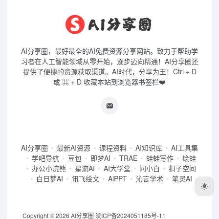
AI分享圈，最好最全的AI免费资源分享网站。致力于帮助学
习者在人工智能领域从零开始，逐步迈向精通！AI分享圈还
提供了便捷的资源获取渠道。AI时代，分享为王！Ctrl + D
或 ⌘ + D 收藏本站到浏览器书签栏❤️
AI分享圈
最新AI资源
课程资料
AI知识库
AI工具集
学吧导航
豆包
即梦AI
TRAE
蛙蛙写作
绘蛙
办公小浣熊
星流AI
AI大学堂
问小白
扣子空间
白日梦AI
讯飞绘文
AiPPT
沁言学术
笔灵AI
Copyright © 2026
AI分享圈
皖ICP备2024051185号-11