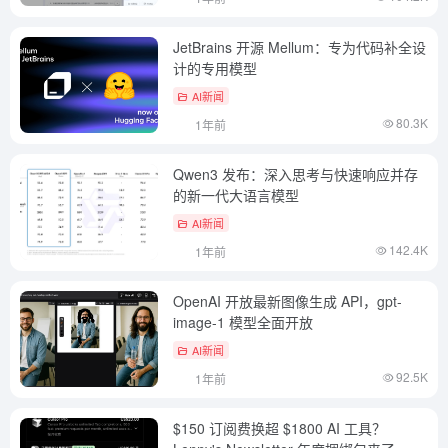
JetBrains 开源 Mellum：专为代码补全设
计的专用模型
AI新闻
80.3K
1年前
Qwen3 发布：深入思考与快速响应并存
的新一代大语言模型
AI新闻
142.4K
1年前
OpenAI 开放最新图像生成 API，gpt-
image-1 模型全面开放
AI新闻
92.5K
1年前
$150 订阅费换超 $1800 AI 工具？