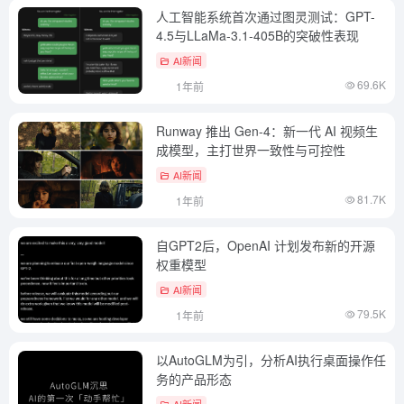
人工智能系统首次通过图灵测试：GPT-
4.5与LLaMa-3.1-405B的突破性表现
AI新闻
69.6K
1年前
Runway 推出 Gen-4：新一代 AI 视频生
成模型，主打世界一致性与可控性
AI新闻
81.7K
1年前
自GPT2后，OpenAI 计划发布新的开源
权重模型
AI新闻
79.5K
1年前
以AutoGLM为引，分析AI执行桌面操作任
务的产品形态
AI新闻