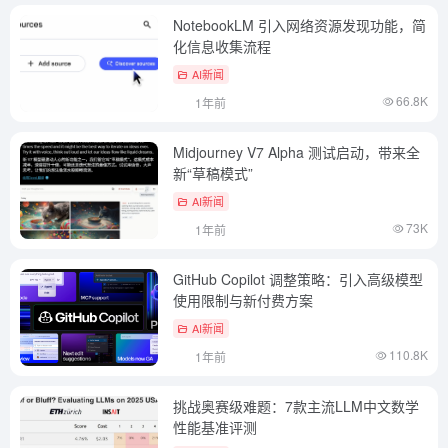
NotebookLM 引入网络资源发现功能，简
化信息收集流程
AI新闻
66.8K
1年前
Midjourney V7 Alpha 测试启动，带来全
新“草稿模式”
AI新闻
73K
1年前
GitHub Copilot 调整策略：引入高级模型
使用限制与新付费方案
AI新闻
110.8K
1年前
挑战奥赛级难题：7款主流LLM中文数学
性能基准评测