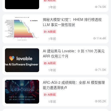
74.5K
1年前
揭秘大模型“幻觉”：HHEM 排行榜透视
LLM 事实一致性现状
AI新闻
114.4K
1年前
AI 建站黑马 Lovable：0 到 1700 万美元
ARR 仅用三个月
AI新闻
71.5K
1年前
ARC-AGI-2 成绩揭晓：全部 AI 模型推理
能力遭遇滑铁卢
AI新闻
95.2K
1年前