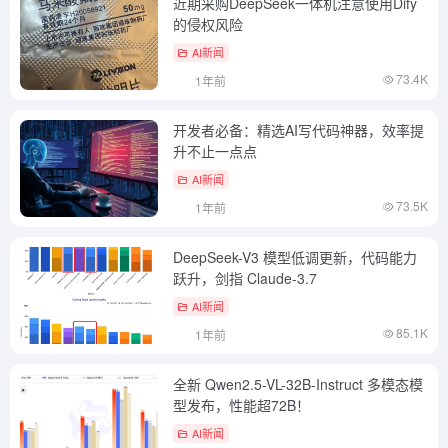
近期采购DeepSeek一体机注意使用Dify
的侵权风险
AI新闻
73.4K
1年前
开发者必备：精选AI写代码神器，效率提
升不止一点点
AI新闻
73.5K
1年前
DeepSeek-V3 模型低调更新，代码能力
跃升，剑指 Claude-3.7
AI新闻
85.1K
1年前
全新 Qwen2.5-VL-32B-Instruct 多模态模
型发布，性能超72B！
AI新闻