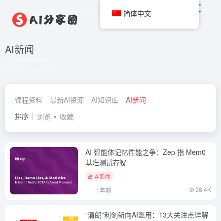
简体中文
AI新闻
共 526 篇文章
课程资料
最新AI资源
AI知识库
AI新闻
排序
浏览
收藏
AI 智能体记忆性能之争：Zep 指 Mem0
基准测试存疑
AI新闻
98.4K
1年前
“清朗”利剑斩向AI滥用：13大关注点详解