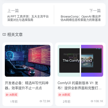
上一篇
下一篇
AI PPT 工具评测：五大主流平台
BrowseComp：OpenAI 推出评
深度对比与选择指南
估AI网络信息检索能力的新基准
相关文章
开发者必备：精选AI写代码神
ComfyUI 的最新版本 V1 发
器，效率提升不止一点点
布！提供全新界面和完整打包
的桌面版本
AI新闻
AI新闻
72.9K
108.1K
1年前
2年前