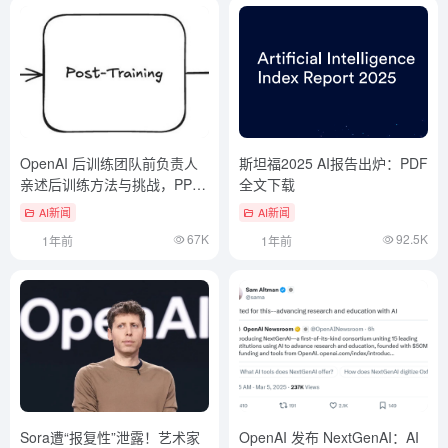
OpenAI 后训练团队前负责人
斯坦福2025 AI报告出炉：PDF
亲述后训练方法与挑战，PPT
全文下载
全网疯传
AI新闻
AI新闻
67K
92.5K
1年前
1年前
Sora遭“报复性”泄露！艺术家
OpenAI 发布 NextGenAI：AI