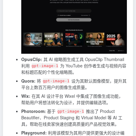
OpusClip:
其 AI 缩略图生成工具 OpusClip Thumbnail
利用
为 YouTube 创作者生成与视频内容
gpt-image-1
和标题匹配的个性化缩略图。
Quora:
将
设为其默认图像模型，提升其
gpt-image-1
平台上数百万用户的图像生成质量。
Wix:
在其 AI 设计平台 Wixel 中集成了图像生成功能，
帮助用户将想法转化为设计，并提供编辑选项。
Photoroom:
基于
推出了 Product
gpt-image-1
Beautifier、Product Staging 和 Virtual Model 等 AI 工
具，帮助在线卖家快速创建高质量的产品视觉效果。
Playground:
利用该模型为其用户提供更强大的设计编