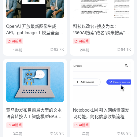
OpenAI 开放最新图像生成
科技以改名+换皮为本：
API，gpt-image-1 模型全面开
“360AI搜索”改名“纳米搜索”并
放
模仿KIMI界面
AI新闻
AI新闻
92.7K
84.1K
1年前
2年前
亚马逊发布目前最大型的文本
NotebookLM 引入网络资源发
语音转换人工智能模型BASE
现功能，简化信息收集流程
TTS展现了“潜在能力”
AI新闻
AI新闻
50.9K
66.9K
3年前
1年前