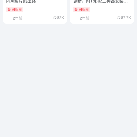
Cursor爆红，但Cursor不是国
Topaz Photo AI 3.4.3汉化版大
内AI编程的出路
更新，附Topaz三神器安装
包！
AI新闻
AI新闻
82K
87.7K
2年前
2年前