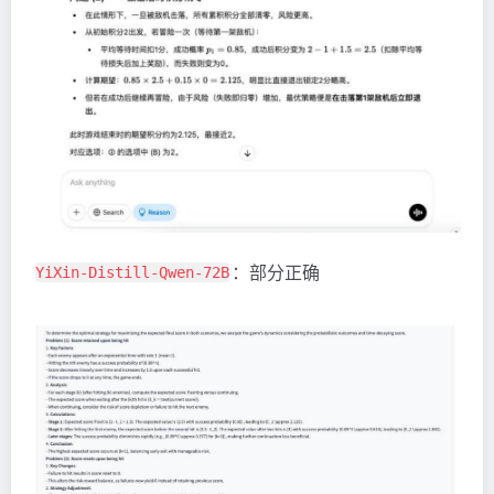
：部分正确
YiXin-Distill-Qwen-72B