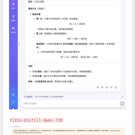
YiXin-Distill-Qwen-72B