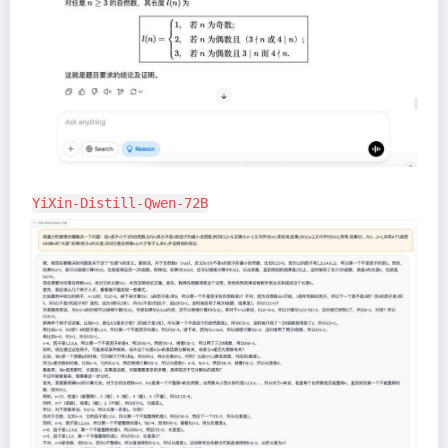
YiXin-Distill-Qwen-72B