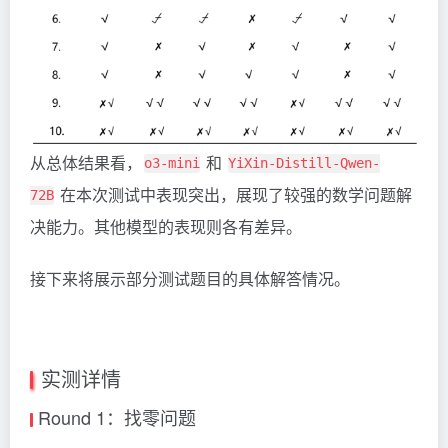
从总体结果看，
和
o3-mini
YiXin-Distill-Qwen-
在本次测试中表现突出，展现了较强的数学问题解
72B
决能力。其他模型的表现则各有差异。
接下来将展示部分测试题目的具体解答情况。
实测详情
Round 1：找零问题