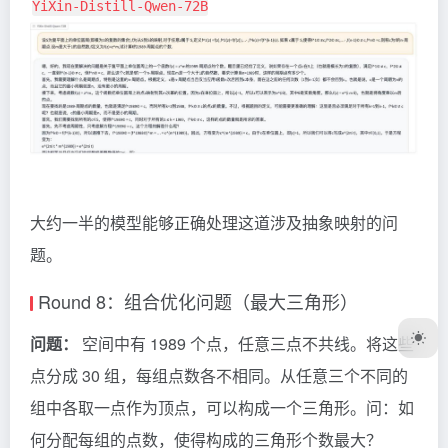
YiXin-Distill-Qwen-72B
大约一半的模型能够正确处理这道涉及抽象映射的问
题。
Round 8：组合优化问题（最大三角形）
问题：
空间中有 1989 个点，任意三点不共线。将这些
点分成 30 组，每组点数各不相同。从任意三个不同的
组中各取一点作为顶点，可以构成一个三角形。问：如
何分配每组的点数，使得构成的三角形个数最大？