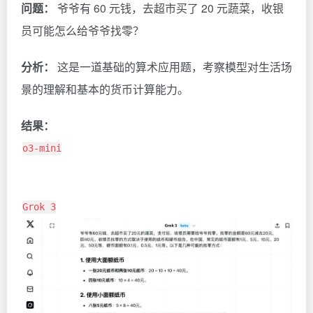
问题：
爷爷有 60 元钱，去超市买了 20 元蔬菜，收银
员可能怎么给爷爷找零？
分析：
这是一道基础的算术应用题，考察模型对生活场
景的理解和基本的货币计算能力。
结果：
o3-mini
Grok 3