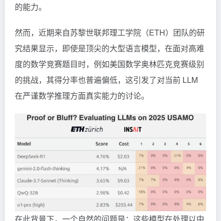
的能力。
然而，近期来自苏黎世联邦理工学院（ETH）团队的研
究结果显示，即使是顶尖的大型语言模型，在面对高难
度的数学竞赛题目时，例如美国数学奥林匹克竞赛级别
的挑战，其得分率也普遍偏低，这引发了对当前 LLM
在严谨数学推理方面真实能力的讨论。
在此背景下，一个自然的问题是：这些模型在处理以中