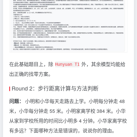
在此基础题目上，除
外，其余模型均能给
Hunyuan T1
出正确的找零方案。
Round 2：步行距离计算与方法判断
问题：
小明和小华每天走路去上学。小明每分钟走 48
米，小华每分钟走 55 米。小明家离学校 384 米。小华
从家到学校所用的时间比小明多 4 分钟。小华家离学校
有多远？下面哪种方法是错误的，说说你的理由。