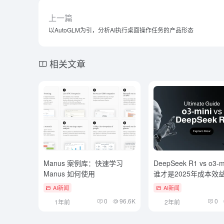
上一篇
以AutoGLM为引，分析AI执行桌面操作任务的产品形态
相关文章
Manus 案例库：快速学习
DeepSeek R1 vs o3-
Manus 如何使用
谁才是2025年成本效
的推理模型？
AI新闻
AI新闻
0
96.6K
0
1年前
2年前