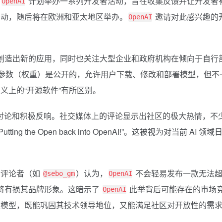
，
计划举办一系列开发者活动，旨在收集反馈并让开发者
OpenAI
启动，随后将在欧洲和亚太地区举办。
邀请对此感兴趣的
OpenAI
创造出新的应用，同时也关注大型企业和政府机构在倾向于自行
心参数（权重）是公开的，允许用户下载、修改和部署模型，但不
义上的“开源软件”有所区别。
泛讨论和积极反响。社交媒体上的评论显示出社区的极大热情，不
 the Open back into OpenAI!”。这被视为对当前 AI 领域
有评论者（如
）认为，
不会轻易发布一款无法
@sebo_gm
OpenAI
将有损其品牌形象。这暗示了
此举背后可能存在的市场
OpenAI
重模型，既能巩固其技术领导地位，又能满足社区对开放性的需