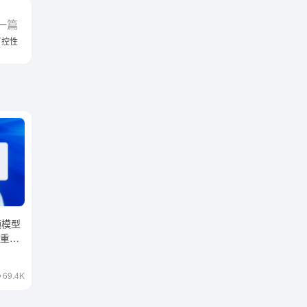
一篇
可控性
频模型
来重大
69.4K