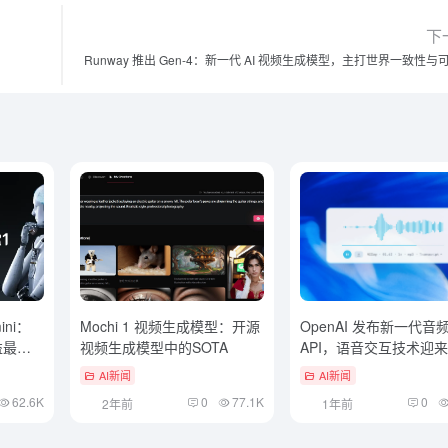
下
Runway 推出 Gen-4：新一代 AI 视频生成模型，主打世界一致性与
mini：
Mochi 1 视频生成模型：开源
OpenAI 发布新一代音
益最高
视频生成模型中的SOTA
API，语音交互技术迎
升级
AI新闻
AI新闻
62.6K
0
77.1K
0
2年前
1年前