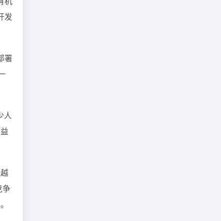
有机
开发
部署
一
少人
日益
超越
竞争
求。