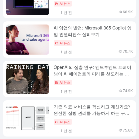
AI 뉴스
66.9K
1 년 전
AI 영업의 발전: Microsoft 365 Copilot 영
업 인텔리전스 살펴보기
AI 뉴스
70.7K
1 년 전
OpenAI의 심층 연구: 엔드투엔드 트레이
닝이 AI 에이전트의 미래를 선도하는 방
법
AI 뉴스
74.9K
1 년 전
기존 의료 서비스를 혁신하고 계신가요?
완전한 질병 관리를 가능하게 하는 구글
의 AI 시스템 AMIE
AI 뉴스
75.6K
1 년 전