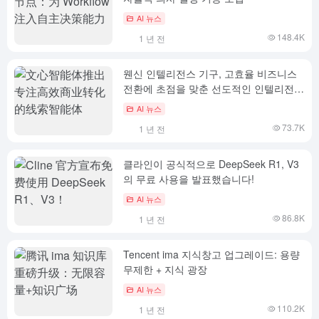
AI 뉴스
148.4K
1 년 전
웬신 인텔리전스 기구, 고효율 비즈니스
전환에 초점을 맞춘 선도적인 인텔리전스
기구 출범
AI 뉴스
73.7K
1 년 전
클라인이 공식적으로 DeepSeek R1, V3
의 무료 사용을 발표했습니다!
AI 뉴스
86.8K
1 년 전
Tencent ima 지식창고 업그레이드: 용량
무제한 + 지식 광장
AI 뉴스
110.2K
1 년 전