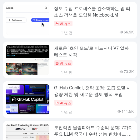
정보 수집 프로세스를 간소화하는 웹 리
소스 검색을 도입한 NotebookLM
AI 뉴스
66.9K
1 년 전
새로운 '초안 모드'로 미드저니 V7 알파
테스트 시작
AI 뉴스
73.3K
1 년 전
GitHub Copilot, 전략 조정: 고급 모델 사
용량 제한 및 새로운 결제 방식 도입
AI 뉴스
111.5K
1 년 전
도전적인 올림피아드 수준의 문제: 7가지
주요 LLM 중국어 수학 성능 벤치마크 리