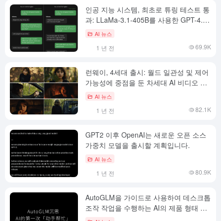
인공 지능 시스템, 최초로 튜링 테스트 통
과: LLaMa-3.1-405B를 사용한 GPT-4.5
의 획기적인 성능
AI 뉴스
69.9K
1 년 전
런웨이, 4세대 출시: 월드 일관성 및 제어
가능성에 중점을 둔 차세대 AI 비디오 세
대 모델 출시
AI 뉴스
82.1K
1 년 전
GPT2 이후 OpenAI는 새로운 오픈 소스
가중치 모델을 출시할 계획입니다.
AI 뉴스
80.9K
1 년 전
AutoGLM을 가이드로 사용하여 데스크톱
조작 작업을 수행하는 AI의 제품 형태 분
석하기