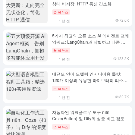
상태 비저장, HTTP 통신 간소화
AI 뉴스
72.6K
1 년 전
5가지 최고의 오픈 소스 AI 에이전트 프레
임워크: LangChain과 작별하고 다중 지
능 애플리케이션 개발 수용하기
AI 뉴스
123.2K
1 년 전
대규모 언어 모델링 엔지니어용 툴킷:
120개 이상의 유용한 라이브러리 리소스
모음
AI 뉴스
82.7K
1 년 전
자동화된 워크플로우 도구 n8n,
Coze(Button) 및 Dify의 심층 비교 검토
AI 뉴스
159.8K