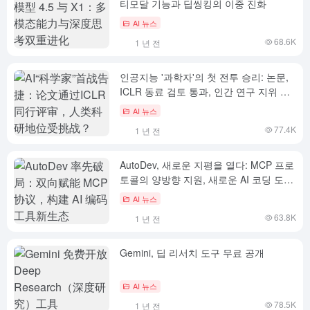
티모달 기능과 딥씽킹의 이중 진화
AI 뉴스
68.6K
1 년 전
인공지능 '과학자'의 첫 전투 승리: 논문,
ICLR 동료 검토 통과, 인간 연구 지위 도
전?
AI 뉴스
77.4K
1 년 전
AutoDev, 새로운 지평을 열다: MCP 프로
토콜의 양방향 지원, 새로운 AI 코딩 도구
에코시스템 구축
AI 뉴스
63.8K
1 년 전
Gemini, 딥 리서치 도구 무료 공개
AI 뉴스
78.5K
1 년 전