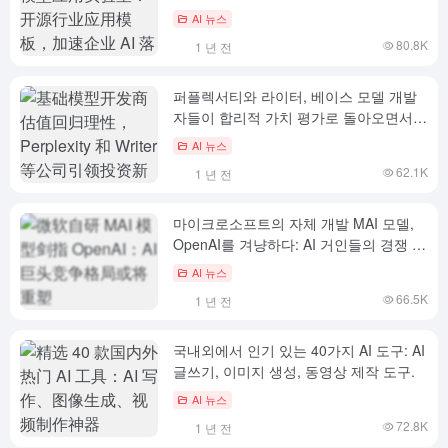
하는 오픈 소스 산업 애플리케이션 템플
AI 뉴스
릿
80.8K
1 년 전
퍼플렉서티와 라이터, 베이스 모델 개발
자들이 합리적 가치 평가로 돌아오면서
새로운 투자 물결 주도
AI 뉴스
62.1K
1 년 전
마이크로소프트의 자체 개발 MAI 모델,
OpenAI를 겨냥하다: AI 거인들의 경쟁 구
도가 재편될 수 있습니다.
AI 뉴스
66.5K
1 년 전
국내외에서 인기 있는 40가지 AI 도구: AI
글쓰기, 이미지 생성, 동영상 제작 도구.
AI 뉴스
72.8K
1 년 전