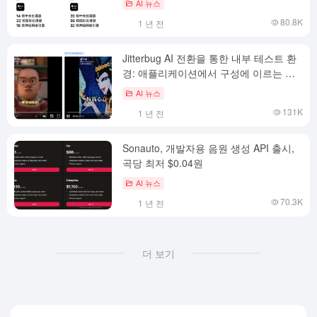
AI 뉴스
80.8K
1 년 전
Jitterbug AI 전환을 통한 내부 테스트 환
경: 애플리케이션에서 구성에 이르는 전
체 프로세스
AI 뉴스
131K
1 년 전
Sonauto, 개발자용 음원 생성 API 출시,
곡당 최저 $0.04원
AI 뉴스
70.3K
1 년 전
더 보기