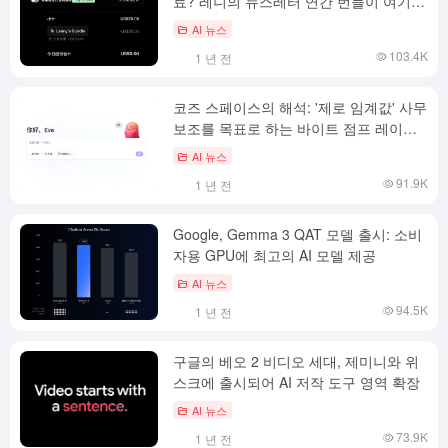
료? 레니의 뉴스레터 연간 번들이 여기
있습니다!
AI 뉴스
103.4K
1 년 전
코즈 스페이스의 해석: '제로 임계값' 사무
보조를 목표로 하는 바이트 점프 레이아
웃 AI 에이전트
AI 뉴스
91.9K
1 년 전
Google, Gemma 3 QAT 모델 출시: 소비
자용 GPU에 최고의 AI 모델 제공
AI 뉴스
94.5K
1 년 전
구글의 베오 2 비디오 세대, 제미니와 위
스크에 출시되어 AI 저작 도구 영역 확장
AI 뉴스
73.9K
1 년 전