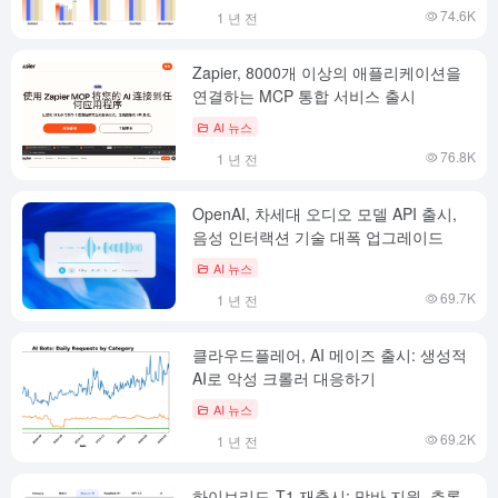
74.6K
1 년 전
Zapier, 8000개 이상의 애플리케이션을
연결하는 MCP 통합 서비스 출시
AI 뉴스
76.8K
1 년 전
OpenAI, 차세대 오디오 모델 API 출시,
음성 인터랙션 기술 대폭 업그레이드
AI 뉴스
69.7K
1 년 전
클라우드플레어, AI 메이즈 출시: 생성적
AI로 악성 크롤러 대응하기
AI 뉴스
69.2K
1 년 전
하이브리드-T1 재출시: 맘바 지원, 추론