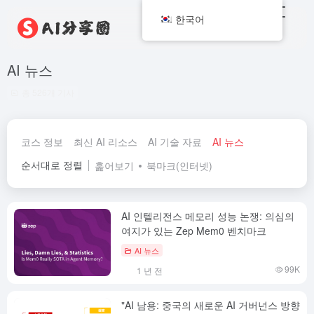
한국어
AI 뉴스
총 526개 기사
코스 정보
최신 AI 리소스
AI 기술 자료
AI 뉴스
순서대로 정렬
훑어보기
북마크(인터넷)
AI 인텔리전스 메모리 성능 논쟁: 의심의
여지가 있는 Zep Mem0 벤치마크
AI 뉴스
99K
1 년 전
"AI 남용: 중국의 새로운 AI 거버넌스 방향