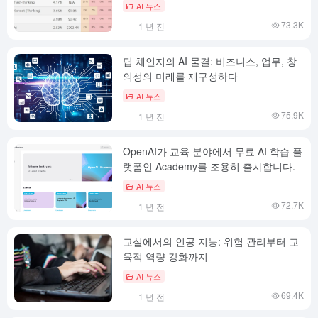
뷰
AI 뉴스
73.3K
1 년 전
딥 체인지의 AI 물결: 비즈니스, 업무, 창
의성의 미래를 재구성하다
AI 뉴스
75.9K
1 년 전
OpenAI가 교육 분야에서 무료 AI 학습 플
랫폼인 Academy를 조용히 출시합니다.
AI 뉴스
72.7K
1 년 전
교실에서의 인공 지능: 위험 관리부터 교
육적 역량 강화까지
AI 뉴스
69.4K
1 년 전