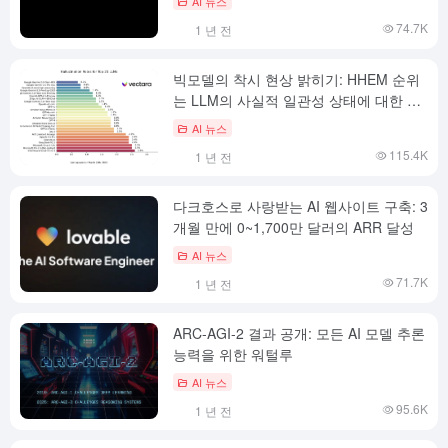
AI 뉴스
74.7K
1 년 전
빅모델의 착시 현상 밝히기: HHEM 순위
는 LLM의 사실적 일관성 상태에 대한 인
사이트를 제공합니다.
AI 뉴스
115.4K
1 년 전
다크호스로 사랑받는 AI 웹사이트 구축: 3
개월 만에 0~1,700만 달러의 ARR 달성
AI 뉴스
71.7K
1 년 전
ARC-AGI-2 결과 공개: 모든 AI 모델 추론
능력을 위한 워털루
AI 뉴스
95.6K
1 년 전