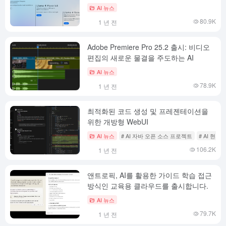
AI 뉴스
80.9K
1 년 전
Adobe Premiere Pro 25.2 출시: 비디오
편집의 새로운 물결을 주도하는 AI
AI 뉴스
78.9K
1 년 전
최적화된 코드 생성 및 프레젠테이션을
위한 개방형 WebUI
AI 뉴스
# AI 자바 오픈 소스 프로젝트
# AI 현
106.2K
1 년 전
앤트로픽, AI를 활용한 가이드 학습 접근
방식인 교육용 클라우드를 출시합니다.
AI 뉴스
79.7K
1 년 전