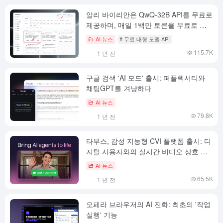
알리 바이리안은 QwQ-32B API를 무료로
제공하며, 매일 1백만 토큰을 무료로 사
용할 수 있습니다!
AI 뉴스
# 무료 대형 모델 API
115.7K
1 년 전
구글 검색 'AI 모드' 출시: 퍼플렉서티와
채팅GPT를 겨냥하다
AI 뉴스
79.8K
1 년 전
타부스, 감성 지능형 CVI 플랫폼 출시: 디
지털 사용자와의 실시간 비디오 상호 작
용을 촉진하는 3가지 핵심 모델 출시
AI 뉴스
65.5K
1 년 전
오페라 브라우저의 AI 진화: 최초의 '작업
실행' 기능