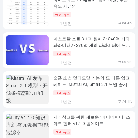
속도 재정의
AI 뉴스
64.4K
1 년 전
미스트랄 스몰 3.1과 젬마 3: 240억 개의
파라미터가 270억 개의 파라미터에 도전
할 수 있을까요?
AI 뉴스
69.2K
1 년 전
오픈 소스 멀티모달 기능의 또 다른 업그
레이드, Mistral AI, Small 3.1 모델 출시
AI 뉴스
74.1K
1 년 전
지식창고를 위한 새로운 "메타데이터" 스
마트 필터 v1.1.0 업데이트
AI 뉴스