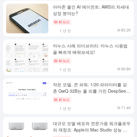
아마존 올인 AI 에이전트: AWS의 차세대
성장 분야는?
AI 뉴스
85.2K
1 년 전
마누스 사례 라이브러리: 마누스 사용법
을 빠르게 배워보세요!
AI 뉴스
96.8K
1 년 전
작은 모델, 큰 파워: 1/20 파라미터를 갖
춘 QwQ-32B는 풀 피를 가진 DeepSeek-
R1에 맞서 싸울 수 있습니다.
AI 뉴스
71.4K
1 년 전
대규모 모델 배포와 전문가용 워크플로우
의 재창조: Apple의 Mac Studio 성능 괴
물 출시