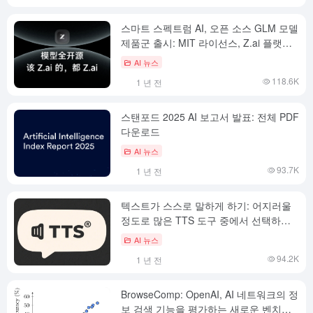
스마트 스펙트럼 AI, 오픈 소스 GLM 모델
제품군 출시: MIT 라이선스, Z.ai 플랫폼
및 고속 추론 서비스 공개
AI 뉴스
118.6K
1 년 전
스탠포드 2025 AI 보고서 발표: 전체 PDF
다운로드
AI 뉴스
93.7K
1 년 전
텍스트가 스스로 말하게 하기: 어지러울
정도로 많은 TTS 도구 중에서 선택하는
가장 좋은 방법은 무엇일까요?
AI 뉴스
94.2K
1 년 전
BrowseComp: OpenAI, AI 네트워크의 정
보 검색 기능을 평가하는 새로운 벤치마