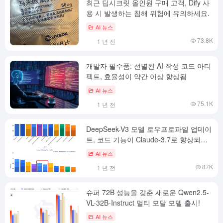
최근 딥시크릿 올인원 구매 고객, Dify 사
용 시 발생하는 침해 위험에 유의하세요.
AI 뉴스
73.8K
1 년 전
개발자 필수품: 선별된 AI 작성 코드 아티
팩트, 효율성이 약간 이상 향상됨
AI 뉴스
75.1K
1 년 전
DeepSeek-V3 모델 로우프로파일 업데이
트, 코드 기능이 Claude-3.7로 향상되었
습니다.
AI 뉴스
87K
1 년 전
슈퍼 72B 성능을 갖춘 새로운 Qwen2.5-
VL-32B-Instruct 멀티 모달 모델 출시!
AI 뉴스