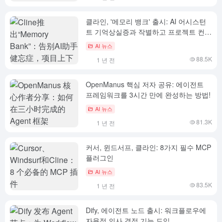
클라인, '메모리 뱅크' 출시: AI 어시스턴
트 기억상실증과 작별하고 프로젝트 컨텍
스트를 잃지 않는 방법
AI 뉴스
88.5K
1 년 전
OpenManus 핵심 저자 공유: 에이전트
프레임워크를 3시간 만에 완성하는 방법!
AI 뉴스
81.3K
1 년 전
커서, 윈드서프, 클라인: 8가지 필수 MCP
플러그인
AI 뉴스
83.5K
1 년 전
Dify, 에이전트 노드 출시: 워크플로우에
자율적 의사 결정 기능 도입