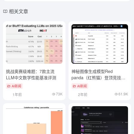
相关文章
挑战奥赛级难题：7款主流
神秘图像生成模型Red
LLM中文数学性能基准评测
panda（红熊猫）登顶竞技
场！超过FLUX1.1Pro
AI新闻
AI新闻
73K
61.9K
1年前
2年前