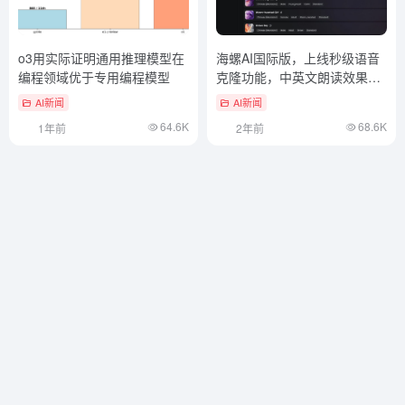
o3用实际证明通用推理模型在
海螺AI国际版，上线秒级语音
编程领域优于专用编程模型
克隆功能，中英文朗读效果十
分出色！
AI新闻
AI新闻
64.6K
68.6K
1年前
2年前