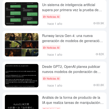
Un sistema de inteligencia artificial
supera por primera vez la prueba de
Turing: rendimiento sin precedentes de
Noticias AI
GPT-4.5 con LLaMa-3.1-405B
69.9K
hace 1 año
Runway lanza Gen-4: una nueva
generación de modelos de generación
de vídeo de IA centrados en la
Noticias AI
coherencia y la controlabilidad mundial
82K
hace 1 año
Desde GPT2, OpenAI planea publicar
nuevos modelos de ponderación de
código abierto
Noticias AI
80.8K
hace 1 año
Análisis de la forma de producto de la
IA que realiza tareas de manipulación
del escritorio utilizando AutoGLM como