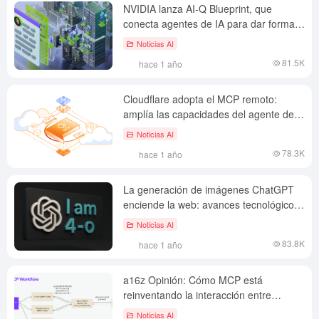
NVIDIA lanza AI-Q Blueprint, que
conecta agentes de IA para dar forma
al futuro del trabajo
Noticias AI
81.5K
hace 1 año
Cloudflare adopta el MCP remoto:
amplía las capacidades del agente de
IA a Internet
Noticias AI
78.3K
hace 1 año
La generación de imágenes ChatGPT
enciende la web: avances tecnológicos,
furor por los derechos de autor y
Noticias AI
emergencia aritmética
83.8K
hace 1 año
a16z Opinión: Cómo MCP está
reinventando la interacción entre
herramientas de IA
Noticias AI