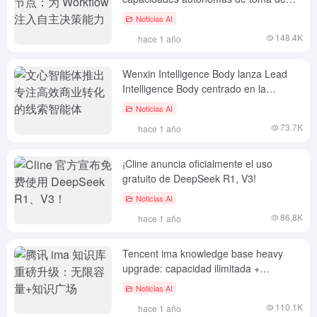
decisiones en el flujo de trabajo
Noticias AI
148.4K
hace 1 año
Wenxin Intelligence Body lanza Lead
Intelligence Body centrado en la
conversión empresarial de alta eficacia
Noticias AI
73.7K
hace 1 año
¡Cline anuncia oficialmente el uso
gratuito de DeepSeek R1, V3!
Noticias AI
86.8K
hace 1 año
Tencent ima knowledge base heavy
upgrade: capacidad ilimitada +
knowledge square
Noticias AI
110.1K
hace 1 año