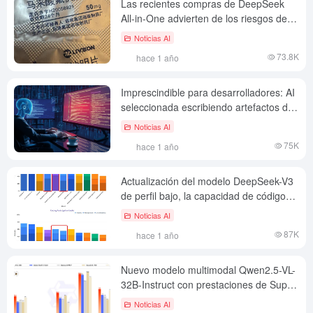
Las recientes compras de DeepSeek
All-in-One advierten de los riesgos de
infracción al usar Dify
Noticias AI
73.8K
hace 1 año
Imprescindible para desarrolladores: AI
seleccionada escribiendo artefactos de
código, mejora de la eficiencia más que
Noticias AI
un poco
75K
hace 1 año
Actualización del modelo DeepSeek-V3
de perfil bajo, la capacidad de código
salta a Claude-3.7
Noticias AI
87K
hace 1 año
Nuevo modelo multimodal Qwen2.5-VL-
32B-Instruct con prestaciones de Super
72B.
Noticias AI