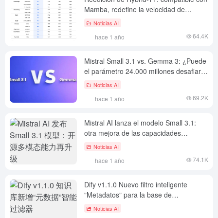
Mamba, redefine la velocidad de
inferencia
Noticias AI
64.4K
hace 1 año
Mistral Small 3.1 vs. Gemma 3: ¿Puede
el parámetro 24.000 millones desafiar a
27.000 millones?
Noticias AI
69.2K
hace 1 año
Mistral AI lanza el modelo Small 3.1:
otra mejora de las capacidades
multimodales de código abierto
Noticias AI
74.1K
hace 1 año
Dify v1.1.0 Nuevo filtro inteligente
"Metadatos" para la base de
conocimientos
Noticias AI