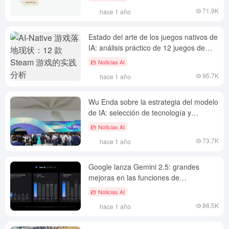
71.9K
hace 1 año
Estado del arte de los juegos nativos de
IA: análisis práctico de 12 juegos de
Steam
Noticias AI
95.7K
hace 1 año
Wu Enda sobre la estrategia del modelo
de IA: selección de tecnología y
consideración de valores de DeepSeek,
Noticias AI
Gemini
73.7K
hace 1 año
Google lanza Gemini 2.5: grandes
mejoras en las funciones de
"pensamiento
Noticias AI
86.5K
hace 1 año