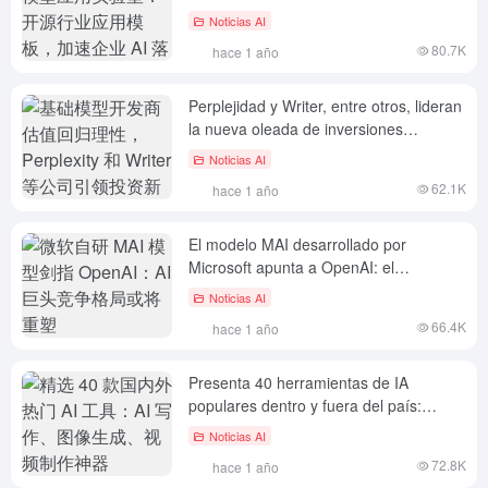
industriales de código abierto para
Noticias AI
acelerar el aterrizaje de la IA
80.7K
hace 1 año
empresarial
Perplejidad y Writer, entre otros, lideran
la nueva oleada de inversiones
mientras los desarrolladores de
Noticias AI
modelos base vuelven a las
62.1K
hace 1 año
valoraciones racionales
El modelo MAI desarrollado por
Microsoft apunta a OpenAI: el
panorama competitivo de los gigantes
Noticias AI
de la IA podría remodelarse
66.4K
hace 1 año
Presenta 40 herramientas de IA
populares dentro y fuera del país:
herramientas de escritura, generación
Noticias AI
de imágenes y producción de vídeo.
72.8K
hace 1 año