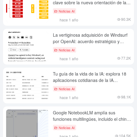
clave sobre la nueva orientación de la
gobernanza de la IA en China
Noticias AI
90.3K
hace 1 año
La vertiginosa adquisición de Windsurf
por OpenAI: acuerdo estratégico y
sacudida del mercado en el circuito de
Noticias AI
codificación de IA
77.2K
hace 1 año
Tu guía de la vida de la IA: explora 18
aplicaciones cotidianas de la IA
generativa
Noticias AI
98.1K
hace 1 año
Google NotebookLM amplía sus
funciones multilingües, incluido el chino,
y lanza aplicaciones para móviles
Noticias AI
104.5K
hace 1 año