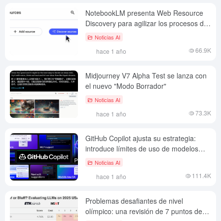
NotebookLM presenta Web Resource
Discovery para agilizar los procesos de
recopilación de información
Noticias AI
66.9K
hace 1 año
Midjourney V7 Alpha Test se lanza con
el nuevo "Modo Borrador"
Noticias AI
73.3K
hace 1 año
GitHub Copilot ajusta su estrategia:
introduce límites de uso de modelos
avanzados y un nuevo sistema de
Noticias AI
pagos
111.4K
hace 1 año
Problemas desafiantes de nivel
olímpico: una revisión de 7 puntos de