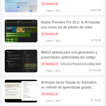
multimodal de IA?
Noticias AI
80.9K
hace 1 año
Adobe Premiere Pro 25.2: la IA impulsa
una nueva ola de edición de vídeo
Noticias AI
78.9K
hace 1 año
WebUI abierta para una generación y
presentación optimizadas del código
Noticias AI
# AI Java Proyecto de código abierto
106.2K
hace 1 año
Anthropic lanza Claude for Education,
un método de aprendizaje guiado
asistido por IA
Noticias AI
79.6K
hace 1 año