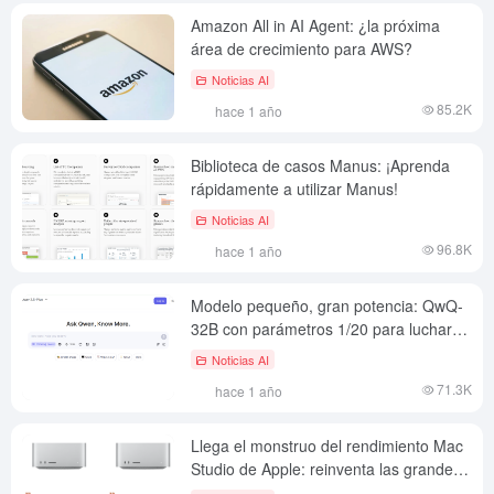
Amazon All in AI Agent: ¿la próxima
área de crecimiento para AWS?
Noticias AI
85.2K
hace 1 año
Biblioteca de casos Manus: ¡Aprenda
rápidamente a utilizar Manus!
Noticias AI
96.8K
hace 1 año
Modelo pequeño, gran potencia: QwQ-
32B con parámetros 1/20 para luchar
contra DeepSeek-R1 de pura cepa
Noticias AI
71.3K
hace 1 año
Llega el monstruo del rendimiento Mac
Studio de Apple: reinventa las grandes
implantaciones de modelos y los flujos