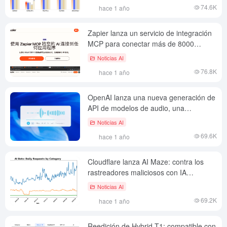
74.6K
hace 1 año
Zapier lanza un servicio de integración
MCP para conectar más de 8000
aplicaciones
Noticias AI
76.8K
hace 1 año
OpenAI lanza una nueva generación de
API de modelos de audio, una
importante actualización de la
Noticias AI
tecnología de interacción por voz
69.6K
hace 1 año
Cloudflare lanza AI Maze: contra los
rastreadores maliciosos con IA
generativa
Noticias AI
69.2K
hace 1 año
Reedición de Hybrid-T1: compatible con