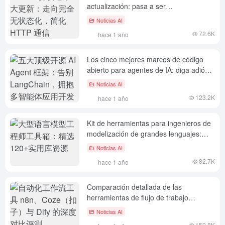
actualización: pasa a ser
completamente apátrida y simplifica la
Noticias AI
comunicación HTTP
72.6K
hace 1 año
Los cinco mejores marcos de código
abierto para agentes de IA: diga adiós a
LangChain y apueste por el desarrollo
Noticias AI
de aplicaciones multiinteligencia
123.2K
hace 1 año
Kit de herramientas para ingenieros de
modelización de grandes lenguajes:
una selección de más de 120 recursos
Noticias AI
útiles para bibliotecas
82.7K
hace 1 año
Comparación detallada de las
herramientas de flujo de trabajo
automatizado n8n, Coze (Button) y Dify
Noticias AI
159.8K