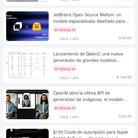
JetBrains Open Source Mellum: un
modelo especializado diseñado para
completar código
Noticias AI
80.6K
hace 1 año
Lanzamiento de Qwen3: una nueva
generación de grandes modelos
lingüísticos para pensar en profundidad
Noticias AI
y responder con rapidez
144.5K
hace 1 año
OpenAI abre la última API de
generación de imágenes, el modelo
gpt-image-1 totalmente abierto
Noticias AI
92.9K
hace 1 año
$150 Cuota de suscripción para Super