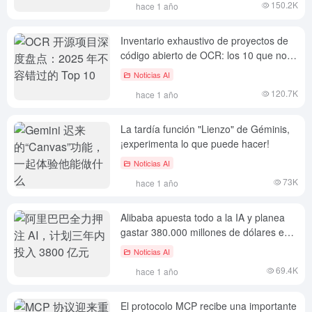
150.2K
hace 1 año
Inventario exhaustivo de proyectos de
código abierto de OCR: los 10 que no
deben perderse en 2025
Noticias AI
120.7K
hace 1 año
La tardía función "Lienzo" de Géminis,
¡experimenta lo que puede hacer!
Noticias AI
73K
hace 1 año
Alibaba apuesta todo a la IA y planea
gastar 380.000 millones de dólares en
tres años
Noticias AI
69.4K
hace 1 año
El protocolo MCP recibe una importante