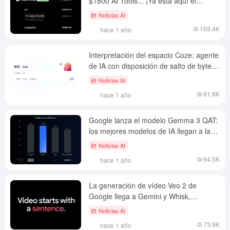
$1800 AI Tools... ¡Ya está aquí el
paquete anual del boletín de Lenny!
Noticias AI
103.4K
hace 1 año
Interpretación del espacio Coze: agente
de IA con disposición de salto de byte,
objetivo asistente de oficina "umbral
Noticias AI
cero".
91.8K
hace 1 año
Google lanza el modelo Gemma 3 QAT:
los mejores modelos de IA llegan a las
GPU de consumo
Noticias AI
94.5K
hace 1 año
La generación de vídeo Veo 2 de
Google llega a Gemini y Whisk,
ampliando el territorio de las
Noticias AI
herramientas de creación de IA
73.9K
hace 1 año