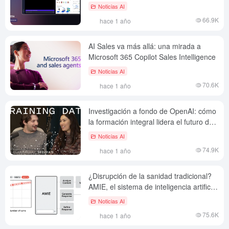
tareas
Noticias AI
66.9K
hace 1 año
AI Sales va más allá: una mirada a
Microsoft 365 Copilot Sales Intelligence
Noticias AI
70.6K
hace 1 año
Investigación a fondo de OpenAI: cómo
la formación integral lidera el futuro de
los agentes de IA
Noticias AI
74.9K
hace 1 año
¿Disrupción de la sanidad tradicional?
AMIE, el sistema de inteligencia artificial
de Google, permite una gestión
Noticias AI
completa de la enfermedad
75.6K
hace 1 año