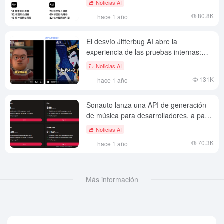
Noticias AI
de trabajo profesionales
80.8K
hace 1 año
El desvío Jitterbug AI abre la
experiencia de las pruebas internas:
proceso completo desde la solicitud
Noticias AI
hasta la configuración
131K
hace 1 año
Sonauto lanza una API de generación
de música para desarrolladores, a partir
de $0,04 por canción
Noticias AI
70.3K
hace 1 año
Más información