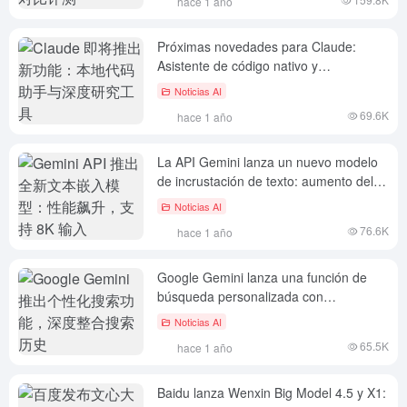
hace 1 año
Próximas novedades para Claude:
Asistente de código nativo y
Herramientas de investigación en
Noticias AI
profundidad.
69.6K
hace 1 año
La API Gemini lanza un nuevo modelo
de incrustación de texto: aumento del
rendimiento y compatibilidad con
Noticias AI
entradas 8K
76.6K
hace 1 año
Google Gemini lanza una función de
búsqueda personalizada con
integración del historial de búsqueda
Noticias AI
profunda
65.5K
hace 1 año
Baidu lanza Wenxin Big Model 4.5 y X1: