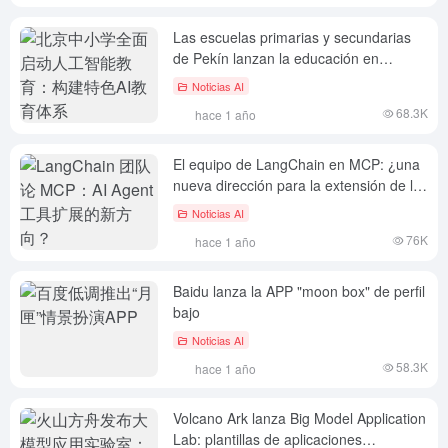
Las escuelas primarias y secundarias
de Pekín lanzan la educación en
inteligencia artificial al completo:
Noticias AI
creación de un sistema especial de
68.3K
hace 1 año
educación en IA
El equipo de LangChain en MCP: ¿una
nueva dirección para la extensión de la
herramienta AI Agent?
Noticias AI
76K
hace 1 año
Baidu lanza la APP "moon box" de perfil
bajo
Noticias AI
58.3K
hace 1 año
Volcano Ark lanza Big Model Application
Lab: plantillas de aplicaciones