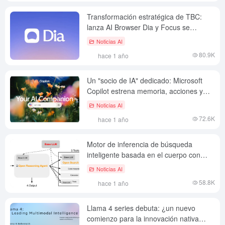
Transformación estratégica de TBC:
lanza AI Browser Dia y Focus se
despide de Arc
Noticias AI
80.9K
hace 1 año
Un "socio de IA" dedicado: Microsoft
Copilot estrena memoria, acciones y
otras importantes novedades
Noticias AI
72.6K
hace 1 año
Motor de inferencia de búsqueda
inteligente basada en el cuerpo con
SimpleQA de hasta 88,31 TP3T de
Noticias AI
precisión.
58.8K
hace 1 año
Llama 4 series debuta: ¿un nuevo
comienzo para la innovación nativa