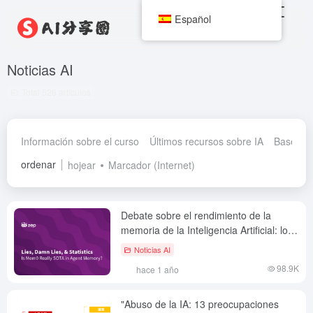
Español
Noticias AI
Total 526 artículos
Información sobre el curso
Últimos recursos sobre IA
Base de 
ordenar
hojear
Marcador (Internet)
Debate sobre el rendimiento de la
memoria de la Inteligencia Artificial: los
puntos de referencia Zep Mem0, en
Noticias AI
duda
98.9K
hace 1 año
"Abuso de la IA: 13 preocupaciones