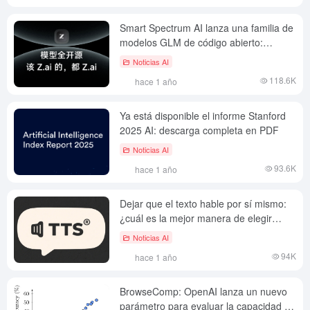
Smart Spectrum AI lanza una familia de
modelos GLM de código abierto:
licencia MIT, plataforma Z.ai y servicio
Noticias AI
de inferencia de alta velocidad.
118.6K
hace 1 año
Ya está disponible el informe Stanford
2025 AI: descarga completa en PDF
Noticias AI
93.6K
hace 1 año
Dejar que el texto hable por sí mismo:
¿cuál es la mejor manera de elegir
entre la vertiginosa variedad de
Noticias AI
herramientas TTS?
94K
hace 1 año
BrowseComp: OpenAI lanza un nuevo
parámetro para evaluar la capacidad de