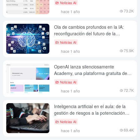
referencia de rendimiento en
Noticias AI
matemáticas chinas del LLM principal
73.2K
hace 1 año
Ola de cambios profundos en la IA:
reconfiguración del futuro de la
empresa, el trabajo y la creatividad
Noticias AI
75.9K
hace 1 año
OpenAI lanza silenciosamente
Academy, una plataforma gratuita de
aprendizaje de IA, en el ámbito de la
Noticias AI
educación.
72.7K
hace 1 año
Inteligencia artificial en el aula: de la
gestión de riesgos a la potenciación
pedagógica
Noticias AI
69.4K
hace 1 año