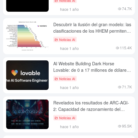
Noticias AI
guía.
74.7K
hace 1 año
Descubrir la ilusión del gran modelo: las
clasificaciones de los HHEM permiten
comprender el estado de la coherencia
Noticias AI
factual en el LLM
115.4K
hace 1 año
AI Website Building Dark Horse
Lovable: de 0 a 17 millones de dólares
de ARR en tres meses
Noticias AI
71.7K
hace 1 año
Revelados los resultados de ARC-AGI-
2: Capacidad de razonamiento del
modelo de IA Waterloo para todos
Noticias AI
95.5K
hace 1 año