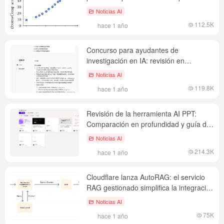
recuperación de información de las
Noticias AI
redes de IA
112.5K
hace 1 año
Concurso para ayudantes de
investigación en IA: revisión en
profundidad y guía de selección de
Noticias AI
cinco herramientas principales
119.8K
hace 1 año
Revisión de la herramienta AI PPT:
Comparación en profundidad y guía de
selección de cinco plataformas
Noticias AI
principales
214.3K
hace 1 año
Cloudflare lanza AutoRAG: el servicio
RAG gestionado simplifica la integración
de aplicaciones de IA
Noticias AI
75K
hace 1 año