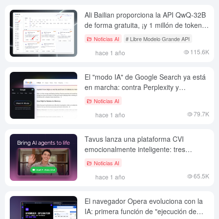
Ali Bailian proporciona la API QwQ-32B
de forma gratuita, ¡y 1 millón de tokens
son libres de usarla cada día!
Noticias AI
# Libre Modelo Grande API
115.6K
hace 1 año
El "modo IA" de Google Search ya está
en marcha: contra Perplexity y
ChatGPT
Noticias AI
79.7K
hace 1 año
Tavus lanza una plataforma CVI
emocionalmente inteligente: tres
modelos básicos impulsan la interacción
Noticias AI
por vídeo en tiempo real con personas
65.5K
hace 1 año
digitales
El navegador Opera evoluciona con la
IA: primera función de "ejecución de