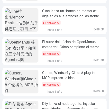
Cline lanza un "banco de memoria":
diga adiós a la amnesia del asistente de
IA y no pierda nunca el contexto de los
Noticias AI
proyectos
88.5K
hace 1 año
El autor del núcleo de OpenManus
comparte: ¡Cómo completar el marco
del Agente en tres horas!
Noticias AI
81.3K
hace 1 año
Cursor, Windsurf y Cline: 8 plug-ins
MCP imprescindibles
Noticias AI
83.5K
hace 1 año
Dify lanza el nodo agente: inyectar
capacidades autónomas de toma de