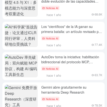
doble evolución de las capacidades
multimodales y el pensamiento
Noticias AI
profundo
68.6K
hace 1 año
Los "científicos" de la IA ganan su
primera batalla: un artículo revisado por
expertos del ICLR, ¿se cuestiona el
Noticias AI
estatus de investigación humana?
77.4K
hace 1 año
AutoDev toma la iniciativa: habilitación
bidireccional del protocolo MCP,
creación de un nuevo ecosistema de
Noticias AI
herramientas de codificación de IA
63.7K
hace 1 año
Gemini abre gratuitamente su
herramienta Deep Research
Noticias AI
78.5K
hace 1 año