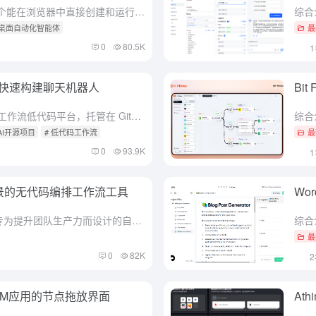
综合介绍 BrowserAgent 是一个能在浏览器中直接创建和运行AI工作流的工具。它简单易用，不需要写代码，用户只需描述想要的工作流程，AI就能自动生成。它的核心特点是完全私密，所有数据都在你的浏...
 桌面自动化智能体
最
0
80.5K
排快速构建聊天机器人
Bi
综合介绍 Flock 是一个开源的工作流低代码平台，托管在 GitHub 上，由 Onelevenvy 团队开发。它基于 LangChain 和 LangGraph 技术，专注于帮助用户快速搭建聊天机...
 AI开源项目
# 低代码工作流
最
0
93.9K
作场景的无代码编排工作流工具
Wo
综合介绍 Bardeen AI 是一款专为提升团队生产力而设计的自动化工作流程平台。通过与常用工具的无缝集成，Bardeen AI 能够自动化重复性任务，简化数据管理，并增强团队协作。用户无需编写代码...
最
0
82K
义LLM应用的节点拖放界面
At