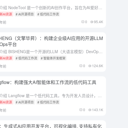
综合介绍 NodeTool 是一个创新的AI创作平台，旨在为AI爱好者、开发者、数据科学家和创意人士提供一个简单、直观的界面。无论您是艺术家、开发者还是初学者，NodeTool 都能帮助您快速原型化创...
新AI资源
# AI开源项目
# 低代码工作流
0
95.4K
2年前
SHENG（文擎毕昇）：构建企业级AI应用的开源LLM
vOps平台
综合介绍 BISHENG是一个开源的LLM（大语言模型）DevOps平台，专为下一代企业AI应用而设计。该平台提供了强大且全面的功能，包括生成式AI工作流、RAG（检索增强生成）、智能代理、统一模型管...
新AI资源
# 低代码工作流
# 智能体开发框架
0
124.6K
2年前
ngflow：构建强大AI智能体和工作流的低代码工具
综合介绍 Langflow 是一个低代码工具，专为开发人员设计，用于构建强大的AI代理和工作流。它支持使用任何API、模型或数据库，简化了复杂AI应用的开发过程。Langflow 提供直观的可视化界面...
新AI资源
# AI开源项目
# 低代码工作流
0
143.1K
2年前
fy：生成式AI应用开发平台，可视化编排, 支持私有化