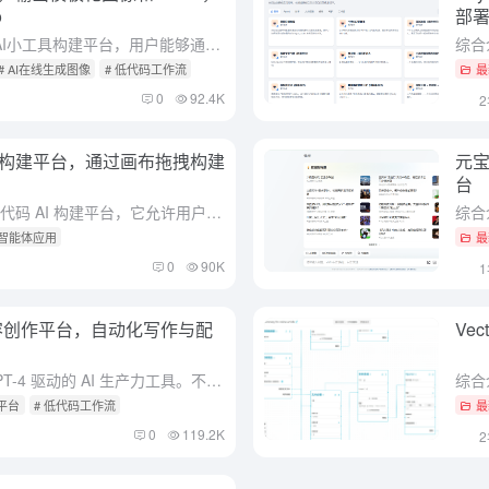
o
部
综合介绍 Glif是一个无代码的AI小工具构建平台，用户能够通过输入文本、图像或简单的点击操作来创建和运行小型的AI生成器，这些生成器被称为“glifs”。该平台的核心优势在于它的易用性，即使是没有编...
# AI在线生成图像
# 低代码工作流
最
0
92.4K
I应用构建平台，通过画布拖拽构建
元宝
台
综合介绍 Takomo.ai 是一个无代码 AI 构建平台，它允许用户通过简单的视觉编辑器快速组合和部署预训练的机器学习(ML)模型，并生成多模型API。用户无需复杂的编码即可生成图像、视频、分析音频...
 智能体应用
最
0
90K
I内容创作平台，自动化写作与配
Ve
综合介绍 Flowith 是一款由 GPT-4 驱动的 AI 生产力工具。不同于传统观念聊天式 AI 工具，我们提供了首创的节点式 AI 创作方式，让你可以多线程，发散式的和 AI 互动，并轻松将其工...
话平台
# 低代码工作流
最
0
119.2K