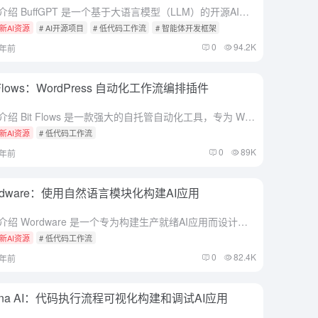
综合介绍 BuffGPT 是一个基于大语言模型（LLM）的开源AI应用开发平台，提供数据处理、模型调用、RAG检索和可视化工作流编排等开箱即用功能，帮助用户轻松构建和运营生成式AI应用。平台支持私有化...
新AI资源
# AI开源项目
# 低代码工作流
# 智能体开发框架
0
94.2K
1年前
t Flows：WordPress 自动化工作流编排插件
综合介绍 Bit Flows 是一款强大的自托管自动化工具，专为 WordPress 设计，旨在帮助用户创建自定义工作流并自动化任务。无论是在 WordPress 内部进行自动化，还是与 Shopif...
新AI资源
# 低代码工作流
0
89K
1年前
rdware：使用自然语言模块化构建AI应用
综合介绍 Wordware 是一个专为构建生产就绪AI应用而设计的工具包。它通过自然语言编程和低代码环境，使用户无需编程经验即可创建复杂的AI解决方案。Wordware 提供了多种预构建的应用和模型...
新AI资源
# 低代码工作流
0
82.4K
2年前
hina AI：代码执行流程可视化构建和调试AI应用