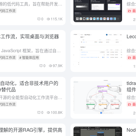
综合介绍 FlowiseAI 是一个开源的低代码工具，旨在帮助开发者构建自定义的LLM（大语言模型）应用和AI代理。通过简单的拖放界面，用户可以快速创建和迭代LLM应用，从测试到生产的过程变得更加高效...
低代码工作流
最
0
115.1K
体工作流，实现桌面与浏览器
Le
综合介绍 Eko 是一个生产级的 JavaScript 框架，旨在通过自然语言描述来构建高效的智能代理工作流程。它的设计使开发者能够在不深入编程的情况下，利用AI技术自动化日常任务。Eko提供了一个统...
低代码工作流
# 智能体应用
最
0
97.9K
工作流程自动化，适合非技术用户的
tl
r替代品
组
综合介绍 Activepieces是一个开源的全能型自动化工作流平台，专注于为企业和个人用户提供直观、强大的自动化解决方案。该平台采用TypeScript开发，具有极强的可扩展性，支持200多个集成服...
低代码工作流
最
0
100.8K
档理解的开源RAG引擎，提供高
No