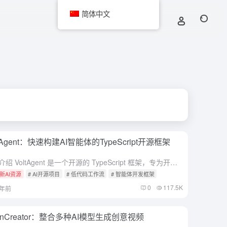
简体中文
ltAgent：快速构建AI智能体的TypeScript开源框架
综合介绍 VoltAgent 是一个开源的 TypeScript 框架，专为开发者设计，帮助快速构建和协调 AI 智能体。它提供模块化的工具和标准化的开发模式，简化了与大型语言模型（LLM）交互、状态...
新AI资源
# AI开源项目
# 低代码工作流
# 智能体开发框架
0
117.5K
1年前
enCreator：整合多种AI模型生成创意视频