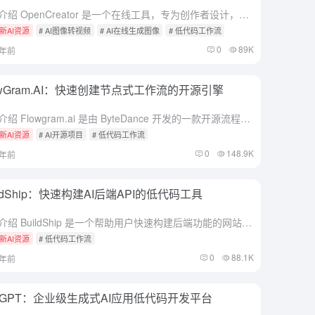
综合介绍 OpenCreator 是一个在线工具，专为创作者设计，核心功能是把20多种生成式AI模型整合在一起。用户可以用它轻松生成创意视频，无需在不同平台间切换或支付多份订阅费。它界面简单，支持一键...
新AI资源
# AI图像转视频
# AI在线生成图像
# 低代码工作流
0
89K
1年前
owGram.AI：快速创建节点式工作流的开源引擎
综合介绍 Flowgram.ai 是由 ByteDance 开发的一款开源流程搭建引擎。它基于节点编辑，帮助开发者快速创建工作流程，支持固定布局和自由连线两种模式。项目使用 TypeScript 编写...
新AI资源
# AI开源项目
# 低代码工作流
0
148.9K
1年前
ildShip：快速构建AI后端API的低代码工具
综合介绍 BuildShip 是一个帮助用户快速构建后端功能的网站。它提供了一个直观的视觉界面，让用户通过拖拽操作就能创建API、定时任务和复杂的自动化工作流。网站的核心特色是结合了低代码和人工智能技...
新AI资源
# 低代码工作流
0
88.1K
1年前
ffGPT：企业级生成式AI应用低代码开发平台