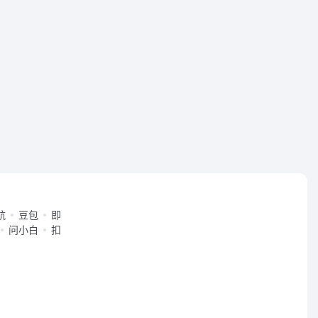
航
豆包
即
问小白
扣