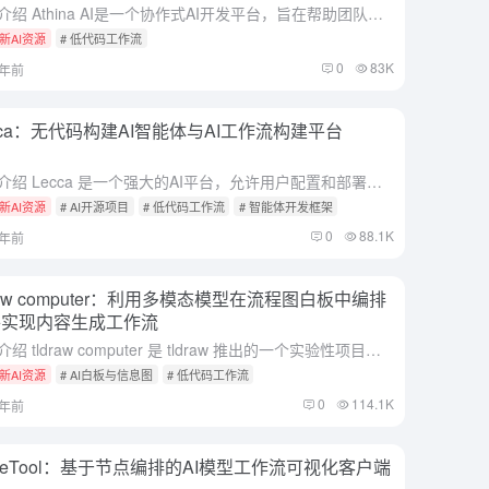
综合介绍 Athina AI是一个协作式AI开发平台，旨在帮助团队快速构建、测试和监控AI功能。该平台提供了丰富的工具和功能，包括数据集评估、提示管理、数据标注和实验管理。Athina AI支持技术和...
新AI资源
# 低代码工作流
0
83K
2年前
cca：无代码构建AI智能体与AI工作流构建平台
综合介绍 Lecca 是一个强大的AI平台，允许用户配置和部署大语言模型（LLMs），并配备多种工具和工作流。用户可以轻松构建、定制和自动化他们的AI代理。Lecca 提供了多种AI提供商和模型选择...
新AI资源
# AI开源项目
# 低代码工作流
# 智能体开发框架
0
88.1K
1年前
draw computer：利用多模态模型在流程图白板中编排
件实现内容生成工作流
综合介绍 tldraw computer 是 tldraw 推出的一个实验性项目，旨在提供一个无限画布，用于自然语言计算。用户可以创建和连接组件，生成和转换数据，利用多模态语言模型作为运行时执行指令...
新AI资源
# AI白板与信息图
# 低代码工作流
0
114.1K
2年前
deTool：基于节点编排的AI模型工作流可视化客户端