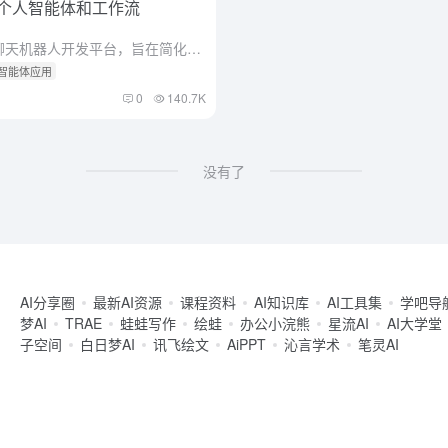
建个人智能体和工作流
综合介绍 Coze是一个创新的聊天机器人开发平台，旨在简化AI对话应用的创建过程。它提供了丰富的功能集合，包括插件系统、工作流编辑、知识管理、长期记忆以及定时任务安排，无需任何编程知识即可设计出能在各...
 智能体应用
0
140.7K
没有了
AI分享圈
最新AI资源
课程资料
AI知识库
AI工具集
学吧导
梦AI
TRAE
蛙蛙写作
绘蛙
办公小浣熊
星流AI
AI大学堂
子空间
白日梦AI
讯飞绘文
AiPPT
沁言学术
笔灵AI