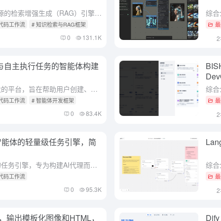
综合介绍 RAGFlow 是一个开源的检索增强生成（RAG）引擎，基于深度文档理解技术。它为各种规模的企业提供了一个高效的 RAG 工作流，结合了大型语言模型（LLM），能够提供基于复杂格式数据的真实...
低代码工作流
# 知识检索与RAG框架
最
0
131.1K
化与自主执行任务的智能体构建
BI
De
综合介绍 AutoGPT是一个强大的平台，旨在帮助用户创建、部署和管理连续运行的AI代理，自动化复杂的工作流。该平台由Significant Gravitas开发，提供了多种工具和功能，使用户能够专注...
低代码工作流
# 智能体开发框架
最
0
83.4K
构建智能体的轻量级任务引擎，简
La
综合介绍 Flow是一个轻量级的任务引擎，专为构建AI代理而设计，强调简洁性和灵活性。与传统的基于节点和边的工作流不同，Flow采用动态任务队列系统，支持并行执行、动态调度和智能依赖管理。其核心理念是...
低代码工作流
最
0
95.3K
作流，输出模板化图像和HTML，
Di