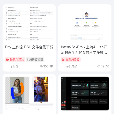
Dify 工作流 DSL 文件合集下载
Intern-S1-Pro - 上海AI Lab开
源的首个万亿参数科学多模态
大模型
最新AI资源
# AI开源项目
最新AI资源
356.3K
49.7K
1年前
6个月前