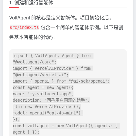
1. 创建和运行智能体
VoltAgent 的核心是定义智能体。项目初始化后，
包含一个简单的智能体示例。以下是创
src/index.ts
建基本智能体的代码：
import { VoltAgent, Agent } from 
"@voltagent/core";

import { VercelAIProvider } from 
"@voltagent/vercel-ai";

import { openai } from "@ai-sdk/openai";

const agent = new Agent({

name: "my-voltagent-app",

description: "回答用户问题的助手",

llm: new VercelAIProvider(),

model: openai("gpt-4o-mini"),

});

const voltagent = new VoltAgent({ agents: { 