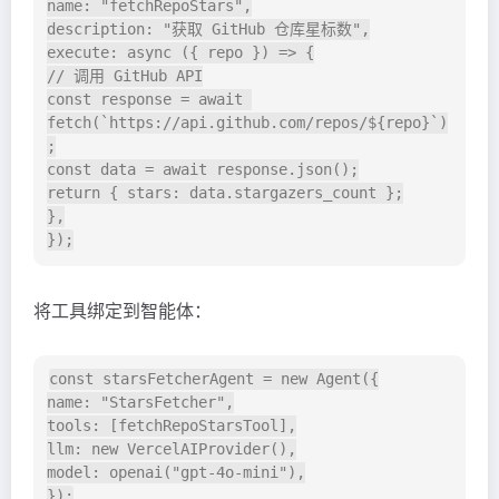
name: "fetchRepoStars",

description: "获取 GitHub 仓库星标数",

execute: async ({ repo }) => {

// 调用 GitHub API

const response = await 
fetch(`https://api.github.com/repos/${repo}`)
;

const data = await response.json();

return { stars: data.stargazers_count };

},

将工具绑定到智能体：
const starsFetcherAgent = new Agent({

name: "StarsFetcher",

tools: [fetchRepoStarsTool],

llm: new VercelAIProvider(),

model: openai("gpt-4o-mini"),
