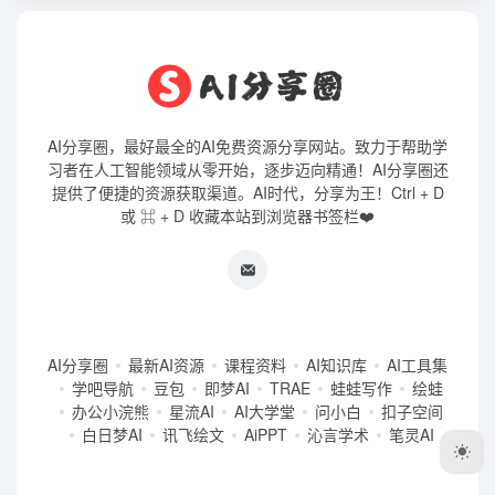
AI分享圈，最好最全的AI免费资源分享网站。致力于帮助学
习者在人工智能领域从零开始，逐步迈向精通！AI分享圈还
提供了便捷的资源获取渠道。AI时代，分享为王！Ctrl + D
或 ⌘ + D 收藏本站到浏览器书签栏❤️
AI分享圈
最新AI资源
课程资料
AI知识库
AI工具集
学吧导航
豆包
即梦AI
TRAE
蛙蛙写作
绘蛙
办公小浣熊
星流AI
AI大学堂
问小白
扣子空间
白日梦AI
讯飞绘文
AiPPT
沁言学术
笔灵AI