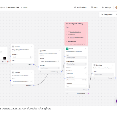
/www.datastax.com/products/langflow