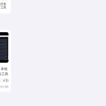
全栈开发
工具
h：本地
告工具
目
# 生成深度研究报告
101.8K