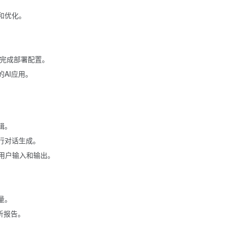
。
和优化。
示完成部署配置。
AI应用。
辑。
型进行对话生成。
件，处理用户输入和输出。
。
向量。
析报告。