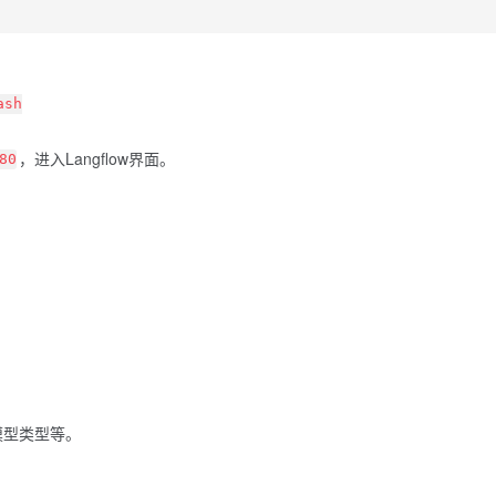
ash
，进入Langflow界面。
80
。
。
模型类型等。