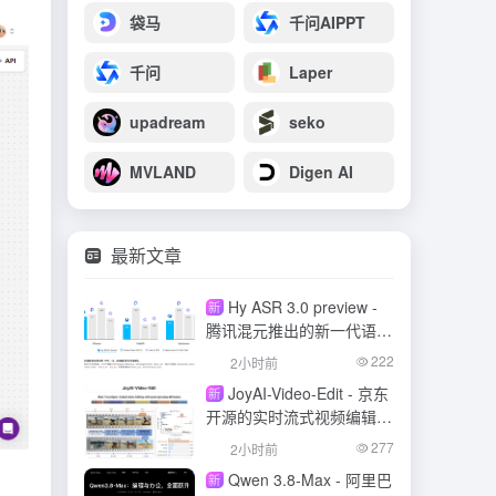
袋马
千问AIPPT
千问
Laper
upadream
seko
MVLAND
Digen AI
最新文章
Hy ASR 3.0 preview -
新
腾讯混元推出的新一代语音
识别模型
222
2小时前
JoyAI-Video-Edit - 京东
新
开源的实时流式视频编辑模
型
277
2小时前
Qwen 3.8-Max - 阿里巴
新