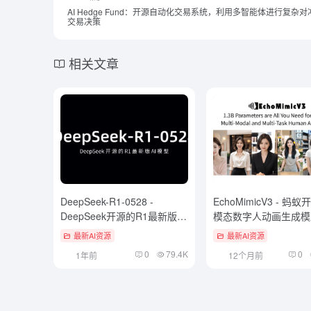
AI Hedge Fund：开源自动化交易系统，利用多智能体进行复杂
交易决策
相关文章
DeepSeek-R1-0528 -
EchoMimicV3 - 蚂
DeepSeek开源的R1最新版
模态数字人动画生成模
AI 模型
最新AI资源
最新AI资源
0
79.4K
0
1年前
12个月前