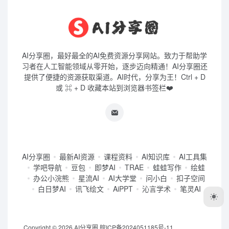
AI分享圈，最好最全的AI免费资源分享网站。致力于帮助学
习者在人工智能领域从零开始，逐步迈向精通！AI分享圈还
提供了便捷的资源获取渠道。AI时代，分享为王！Ctrl + D
或 ⌘ + D 收藏本站到浏览器书签栏❤️
AI分享圈
最新AI资源
课程资料
AI知识库
AI工具集
学吧导航
豆包
即梦AI
TRAE
蛙蛙写作
绘蛙
办公小浣熊
星流AI
AI大学堂
问小白
扣子空间
白日梦AI
讯飞绘文
AiPPT
沁言学术
笔灵AI
Copyright © 2026
AI分享圈
皖ICP备2024051185号-11