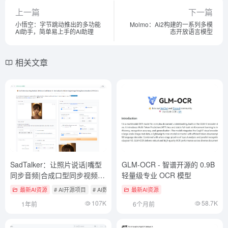
上一篇
下一篇
小悟空：字节跳动推出的多功能
Molmo：Ai2构建的一系列多模
AI助手，简单易上手的AI助理
态开放语言模型
相关文章
SadTalker：让照片说话|嘴型
GLM-OCR - 智谱开源的 0.9B
同步音频|合成口型同步视频|
轻量级专业 OCR 模型
免费数字人
最新AI资源
# AI开源项目
# AI数字人
# 口型同步
最新AI资源
107K
58.7K
1年前
6个月前