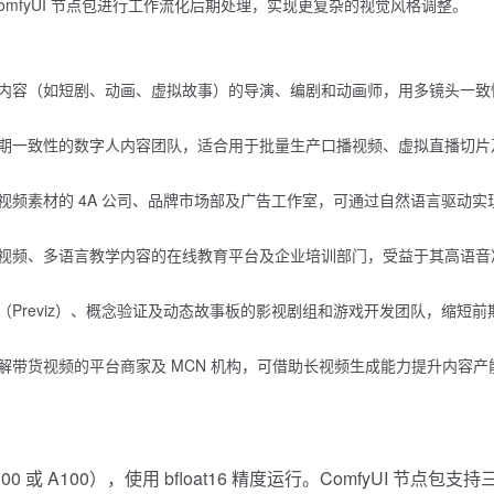
omfyUI 节点包进行工作流化后期处理，实现更复杂的视觉风格调整。
内容（如短剧、动画、虚拟故事）的导演、编剧和动画师，用多镜头一致
期一致性的数字人内容团队，适合用于批量生产口播视频、虚拟直播切片
视频素材的 4A 公司、品牌市场部及广告工作室，可通过自然语言驱动实
视频、多语言教学内容的在线教育平台及企业培训部门，受益于其高语音
Previz）、概念验证及动态故事板的影视剧组和游戏开发团队，缩短前
解带货视频的平台商家及 MCN 机构，可借助长视频生成能力提升内容产
00 或 A100），使用 bfloat16 精度运行。ComfyUI 节点包支持