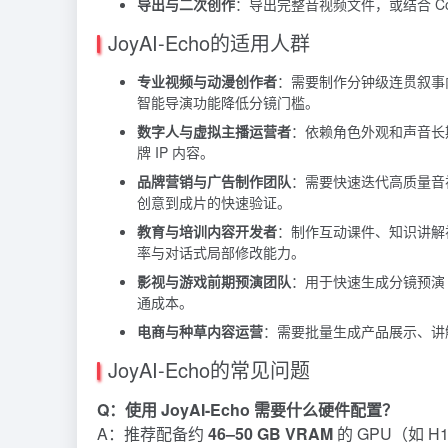
导出与二次创作
：导出完整音视频文件，或结合 C
JoyAI-Echo的适用人群
专业视频与动漫创作者
：需要制作分钟级连贯叙事
智能导演功能降低分镜门槛。
数字人与虚拟主播运营者
：依赖角色外观和声音长
牌 IP 内容。
品牌营销与广告制作团队
：需要快速迭代高质量音
创意到成片的快速验证。
教育与培训内容开发者
：制作互动课件、知识讲解
率与对话式局部修改能力。
影视与游戏前期预演团队
：用于快速生成分镜预演（
通成本。
电商与种草内容运营
：需要批量生成产品展示、讲
JoyAI-Echo的常见问题
Q：使用 JoyAI-Echo 需要什么硬件配置？
A：推荐配备约
46–50 GB VRAM
的 GPU（如 H1