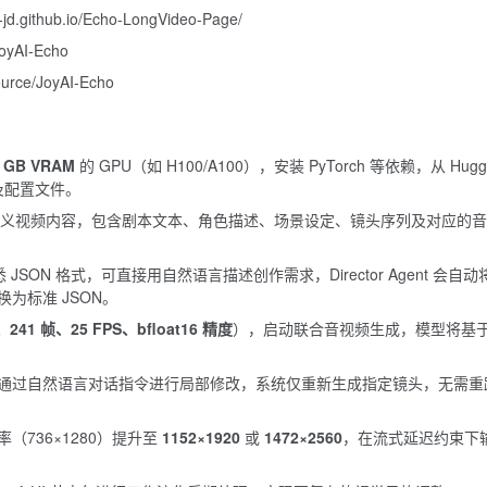
-jd.github.io/Echo-LongVideo-Page/
JoyAI-Echo
ource/JoyAI-Echo
0 GB VRAM
的 GPU（如 H100/A100），安装 PyTorch 等依赖，从 Hugg
型权重及配置文件。
式定义视频内容，包含剧本文本、角色描述、场景设定、镜头序列及对应的
 JSON 格式，可直接用自然语言描述创作需求，Director Agent 会自动
为标准 JSON。
、241 帧、25 FPS、bfloat16 精度
），启动联合音视频生成，模型将基
通过自然语言对话指令进行局部修改，系统仅重新生成指定镜头，无需重
736×1280）提升至
1152×1920
或
1472×2560
，在流式延迟约束下