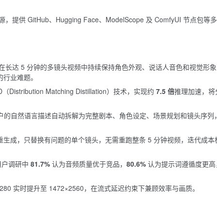
itHub、Hugging Face、ModelScope 及
ComfyUI
节点包等多
在长达 5 分钟的多镜头视频中持续保持角色外观、说话人音色和视觉形象
的行业难题。
ibution Matching Distillation）技术，实现约
7.5 倍
推理加速，将
nt，可将用户的自然语言描述自动拆解为完整剧本、角色设定、场景规划和镜头序列
重生成，只替换有问题的单个镜头，无需重跑整条 5 分钟视频，迭代成本
用户调研中
81.7%
认为音频质量优于竞品，
80.6%
认为提示词遵循度更高
280 实时提升至 1472×2560，在流式延迟约束下兼顾效率与画质。