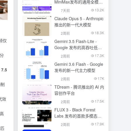
MiniMax发布的通用全模态
生成模型
13.2K
7天前
Claude Opus 5 - Anthropic
推出的新一代大模型
18.3K
2周前
频仅
Gemini 3.5 Flash-Lite -
Google 发布的高吞吐低成
本模型
分
17.3K
2周前
Gemini 3.6 Flash - Google
约
7.5
发布的新一代主力模型
17K
2周前
频制
TDream - 腾讯推出的 AI 内
容创作平台
代效
17.5K
2周前
FLUX 3 - Black Forest
出高
Labs 发布的首款多模态基
础模型
17.9K
2周前
准匹