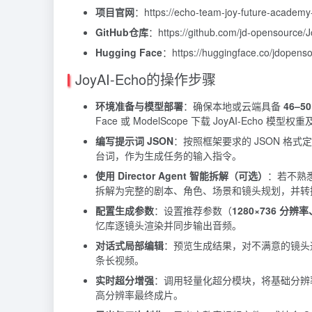
项目官网
：https://echo-team-joy-future-academy
GitHub仓库
：https://github.com/jd-opensource/
Hugging Face
：https://huggingface.co/jdopens
JoyAI-Echo的操作步骤
环境准备与模型部署
：确保本地或云端具备
46–5
Face 或 ModelScope 下载 JoyAI-Echo 模
编写提示词 JSON
：按照框架要求的 JSON 格
台词，作为生成任务的输入指令。
使用 Director Agent 智能拆解（可选）
：若不熟悉
拆解为完整的剧本、角色、场景和镜头规划，并转换
配置生成参数
：设置推荐参数（
1280×736 分辨率
忆库逐镜头渲染并同步输出音频。
对话式局部编辑
：预览生成结果，对不满意的镜头
条长视频。
实时超分增强
：调用轻量化超分模块，将基础分辨率（
高分辨率最终成片。