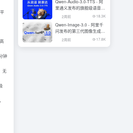
Qwen-Audio-3.0-TTS - 阿
里通义发布的旗舰级语音合
平
成大模型
18.3K
2周前
Qwen-Image-3.0 - 阿里千
问发布的第三代图像生成基
础模型
17.8K
2周前
高
分钟
，无
极
，