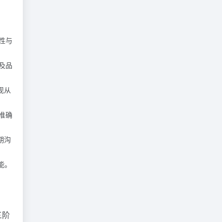
性与
及品
现从
准确
期沟
能。
三阶