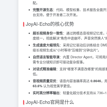
配。
完整开源生态
：代码、模型权重、技术报告全面开源，提供 G
台支持，便于开发者二次开发。
JoyAI-Echo的核心优势
超长视频身份一致性
：通过跨模态音视频记忆库，
度统一，彻底解决"角色中途崩坏、声音突然换人"
生成速度大幅领先
：采用记忆驱动后训练结合 DMD（Distr
级长视频生成从"小时等待"压缩到"分钟出片"。
自然语言智能导演
：内置 Director Age
需专业分镜知识即可驱动复杂叙事。
对话式精准编辑
：支持"哪里不满意改哪里"的局部
低。
音视频质量双优
：语音内容准确率高达
0.8646
，
63.6%
认为视觉美学更佳。
实时高分辨率输出
：轻量化超分技术支持从 736×1
JoyAI-Echo官网是什么