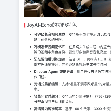
JoyAI-Echo的功能特色
分钟级长音视频生成
：支持基于单个提示词 JSON
能生成数秒的局限。
跨模态音视频记忆库
：在多镜头生成过程中内置专
钟的视频中角色身份、视觉形象和声音音色高度一
记忆驱动后训练加速
：结合 SFT、跨模态 RLHF 和 Di
倍
推理速度提升，显著缩短长视频生成等待时间。
Director Agent 智能导演
：用户通过自然语言描
作门槛。
对话式局部编辑
：支持"哪里不满意改哪里"的对
率。
轻量化实时超分
：支持两档分辨率提升（736×1280 →
分辨率视频与精细化音频。
高语音内容准确率
：基于 100 个故事、3000