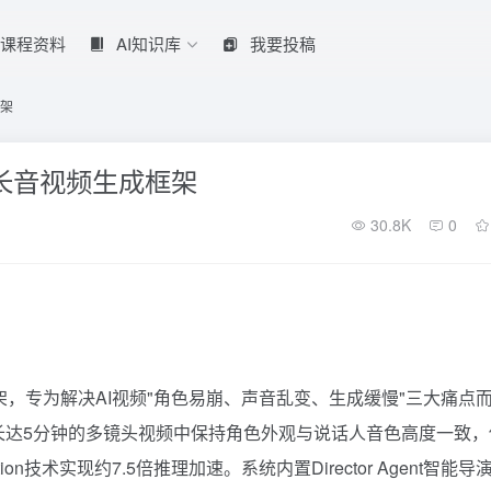
课程资料
AI知识库
我要投稿
框架
钟级长音视频生成框架
30.8K
0
成框架，专为解决AI视频"角色易崩、声音乱变、生成缓慢"三大痛点
忆库在长达5分钟的多镜头视频中保持角色外观与说话人音色高度一致，
tillation技术实现约7.5倍推理加速。系统内置Director Agent智能导