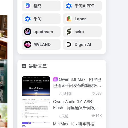
袋马
千问AIPPT
千问
Laper
upadream
seko
MVLAND
Digen AI
最新文章
Qwen 3.8-Max - 阿里巴
新
巴通义千问发布的旗舰级大
模型
587
3小时前
Qwen-Audio-3.0-ASR-
Flash - 阿里通义千问发布
的语音识别大模型
16K
6天前
MiniMax H3 - 稀宇科技