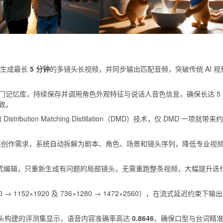
 生成最长
5 分钟
的多镜头长视频，并同步输出匹配音频，突破传统 AI 视
门记忆库，持续保存并调用角色外观特征与说话人音色信息，确保长达 5 
致。
stribution Matching Distillation（DMD）技术，仅 DMD 一项就带来
述创作需求，系统自动拆解为剧本、角色、场景和镜头序列，降低专业视
话式编辑，只重新生成有问题的局部镜头，无需重跑整条视频，大幅提升迭
 1152×1920 及 736×1280 → 1472×2560），在流式延迟约束下输
 个镜头构建的评测集显示，语音内容准确率高达
0.8646
，确保口型与台词精