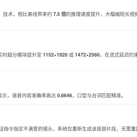
ion（DMD）技术，相比基线带来约
7.5 倍
的推理速度提升，大幅缩短长视
实时超分模块提升至
1152×1920
或
1472×2560
，在流式延迟约
测集显示，语音内容准确率高达
0.8646
，口型与台词匹配精准。
话指令指定不满意的镜头，系统仅重新生成该局部片段，无需重