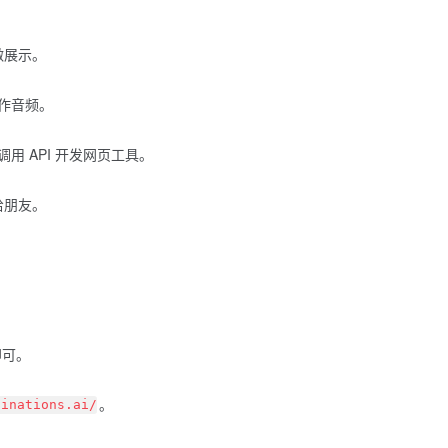
做展示。
作音频。
何调用 API 开发网页工具。
给朋友。
即可。
。
linations.ai/