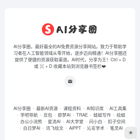
AI分享圈，最好最全的AI免费资源分享网站。致力于帮助学
习者在人工智能领域从零开始，逐步迈向精通！AI分享圈还
提供了便捷的资源获取渠道。AI时代，分享为王！Ctrl + D
或 ⌘ + D 收藏本站到浏览器书签栏❤️
AI分享圈
最新AI资源
课程资料
AI知识库
AI工具集
学吧导航
豆包
即梦AI
TRAE
蛙蛙写作
绘蛙
办公小浣熊
星流AI
AI大学堂
问小白
扣子空间
白日梦AI
讯飞绘文
AiPPT
沁言学术
笔灵AI