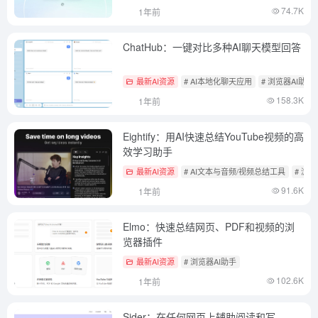
74.7K
1年前
ChatHub：一键对比多种AI聊天模型回答
最新AI资源
# AI本地化聊天应用
# 浏览器AI助手
158.3K
1年前
Eightify：用AI快速总结YouTube视频的高
效学习助手
最新AI资源
# AI文本与音频/视频总结工具
# 浏览
91.6K
1年前
Elmo：快速总结网页、PDF和视频的浏
览器插件
最新AI资源
# 浏览器AI助手
102.6K
1年前
Sider：在任何网页上辅助阅读和写