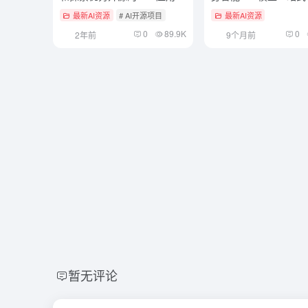
序，一行命令快速部署
务平台
最新AI资源
# AI开源项目
最新AI资源
0
89.9K
0
2年前
9个月前
暂无评论