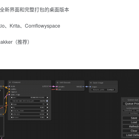
！提供全新界面和完整打包的桌面版本
io
、
Krita
、
Comflowyspace
hakker（推荐）