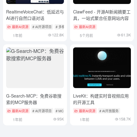
RealtimeVoiceChat：低延迟与
ClawFeed - 开源AI新闻摘要工
AI进行自然口语对话
具，一站式聚合任意网站内容
最新AI资源
# AI开源项目
# 多模态实时互动产品
最新AI资源
122.8K
61.3K
1年前
5个月前
G-Search-MCP：免费谷歌搜
LiveKit：构建实时音视频应用
索的MCP服务器
的开源工具
最新AI资源
# AI开源项目
# MCP服务
最新AI资源
# AI开放服务
95K
158.7K
1年前
1年前