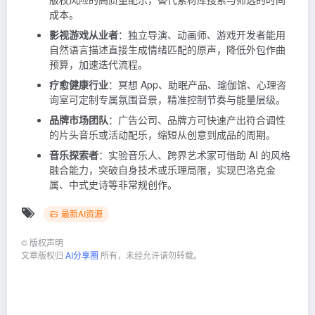
成本。
影视游戏从业者
：独立导演、动画师、游戏开发者能用
自然语言描述直接生成情绪匹配的原声，降低外包作曲
预算，加速迭代流程。
疗愈健康行业
：冥想 App、助眠产品、瑜伽馆、心理咨
询室可定制专属氛围音景，精准控制节奏与能量层级。
品牌市场团队
：广告公司、品牌方可快速产出符合调性
的片头音乐或活动配乐，缩短从创意到成品的周期。
音乐探索者
：实验音乐人、跨界艺术家可借助 AI 的风格
融合能力，突破自身技术或乐理局限，实现巴洛克金
属、中式史诗等非常规创作。
最新AI资源
©
版权声明
文章版权归
AI分享圈
所有，未经允许请勿转载。