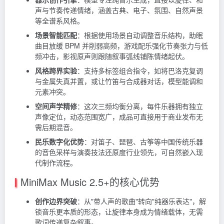
声与节奏传递情绪，涵盖古典、电子、氛围、自然声景
等全谱系风格。
场景智能匹配
：根据使用场景自动调整音乐结构，助眠
曲目放缓 BPM 并削弱高频，游戏配乐强化节奏张力与低
频冲击，影视原声则跟随叙事弧线铺陈情绪起伏。
风格跨界实验
：支持多标签组合指令，如将巴洛克复调
与金属失真并置，或让竹笛与合成器对话，模型能调和
元素冲突。
空间声学精修
：这次三频均衡分离，每件乐器拥有独立
声像定位，动态范围宽广，成品可直接用于商业发布无
需后期混音。
民乐数字化优势
：对笛子、琵琶、古筝等中国传统乐器
的音色采样与演奏技法还原度行业领先，可自然嵌入现
代制作流程。
MiniMax Music 2.5+的核心优势
创作边界突破
：从"带人声的歌曲"转向"纯器乐表达"，解
锁音乐更本质的形态，让旋律本身成为情绪载体，无需
歌词传递复杂叙事。