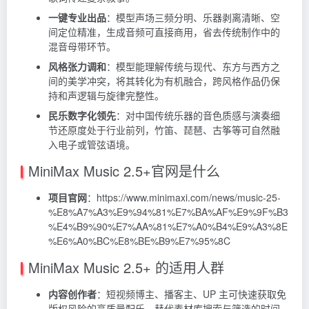
一键专业出品
：模型声场三频分明、乐器剥离清晰、空
间定位精准，生成音频可直接商用，省去传统制作中的
混音母带环节。
风格张力调和
：模型能理解传统与现代、东方与西方之
间的美学冲突，将其转化为有机融合，跨风格作品仍保
持和声逻辑与旋律完整性。
民乐数字化领先
：对中国传统乐器的音色质感与演奏细
节还原度处于行业前列，竹笛、琵琶、古筝等可自然融
入电子或管弦语境。
MiniMax Music 2.5+官网是什么
项目官网
：https://www.minimaxi.com/news/music-25-
%E8%A7%A3%E9%94%81%E7%BA%AF%E9%9F%B3
%E4%B9%90%E7%AA%81%E7%A0%B4%E9%A3%8E
%E6%A0%BC%E8%BE%B9%E7%95%8C
MiniMax Music 2.5+ 的适用人群
内容创作者
：短视频博主、播客主、UP 主可快速获取免
版权风险的高质量配乐，替代素材库搜索与筛选的时间