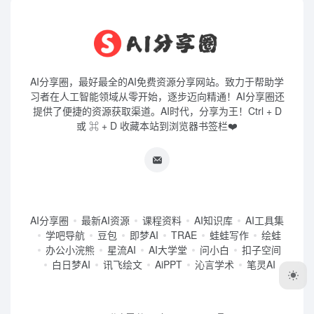
AI分享圈，最好最全的AI免费资源分享网站。致力于帮助学
习者在人工智能领域从零开始，逐步迈向精通！AI分享圈还
提供了便捷的资源获取渠道。AI时代，分享为王！Ctrl + D
或 ⌘ + D 收藏本站到浏览器书签栏❤️
AI分享圈
最新AI资源
课程资料
AI知识库
AI工具集
学吧导航
豆包
即梦AI
TRAE
蛙蛙写作
绘蛙
办公小浣熊
星流AI
AI大学堂
问小白
扣子空间
白日梦AI
讯飞绘文
AiPPT
沁言学术
笔灵AI