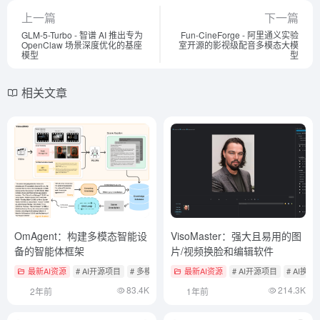
上一篇
下一篇
GLM-5-Turbo - 智谱 AI 推出专为
Fun-CineForge - 阿里通义实验
OpenClaw 场景深度优化的基座
室开源的影视级配音多模态大模
模型
型
相关文章
OmAgent：构建多模态智能设
VisoMaster：强大且易用的图
备的智能体框架
片/视频换脸和编辑软件
最新AI资源
# AI开源项目
# 多模态实时互动产品
最新AI资源
# 智能体开发框架
# AI开源项目
# AI换
83.4K
214.3K
2年前
1年前