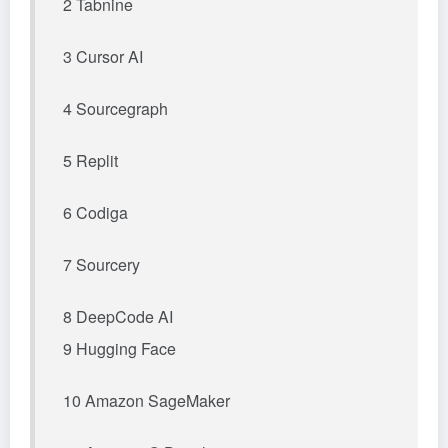
2
Tabnine
3
Cursor
AI
4
Sourcegraph
5
Replit
6
Codiga
7
Sourcery
8
DeepCode AI
9 Hugging Face
10 Amazon SageMaker