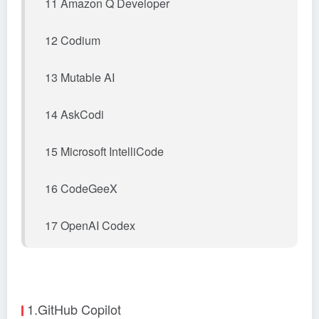
11 Amazon Q Developer
12 Codium
13 Mutable AI
14 AskCodi
15 Microsoft IntelliCode
16
CodeGeeX
17 OpenAI Codex
1.GitHub Copilot