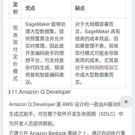
定
优点
缺点
价
SageMaker 能够处
对于大规模部署而
现
理大型数据集、提
言，SageMaker 具有
收
供预置算法并允许
很高的成本效益，但
现
实时推理，因此是
如果管理不善，现收
付
开发编码助手的理
现付模式可能会导致
定
想平台，可支持复
高昂的成本，尤其是
价
杂代码生成、错误
对于长时间的培训工
模
修复和智能编码建
作或大型数据集而
式
议。
言。
11.Amazon Q Developer
Amazon Q Developer 是 AWS 设计的一款由AI驱动的
生成式助手，可在整个软件开发生命周期（SDLC）中
为开发人员提供帮助。
它建立在 Amazon Bedrock 基础之上，通过自动执行重