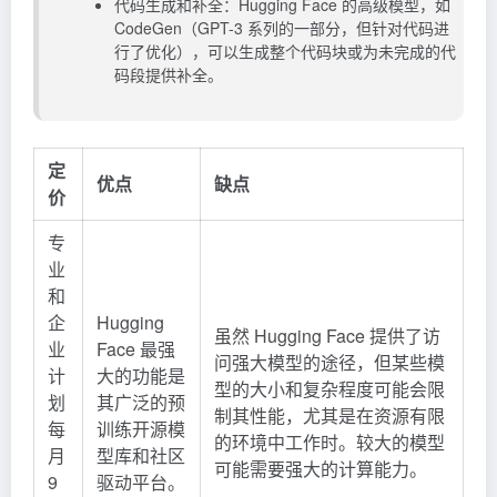
代码生成和补全：Hugging Face 的高级模型，如
CodeGen（GPT-3 系列的一部分，但针对代码进
行了优化），可以生成整个代码块或为未完成的代
码段提供补全。
定
优点
缺点
价
专
业
和
企
Hugging
虽然 Hugging Face 提供了访
业
Face 最强
问强大模型的途径，但某些模
计
大的功能是
型的大小和复杂程度可能会限
划
其广泛的预
制其性能，尤其是在资源有限
每
训练开源模
的环境中工作时。较大的模型
月
型库和社区
可能需要强大的计算能力。
9
驱动平台。