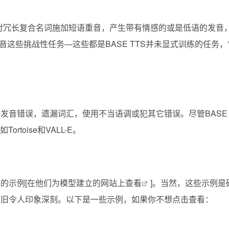
对冗长复合名词施加短语重音，产生带有情感的或是低语的发音
发音这些挑战性任务—这些都是BASE TTS并未显式训练的任务，
发音错误，遗漏词汇，使用不当语调或犯其它错误。尽管BASE
toise和VALL-E。
的示例[
在他们为模型建立的网站上查看
]。当然，这些示例是
依旧令人印象深刻。以下是一些示例，如果你不想点击查看：