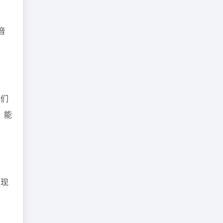
音
我们
，能
表现
，