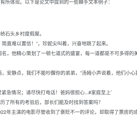
上有所体现。以下是论文中提到的一些棘手文本例子：
传统石头乡村度假屋。
？简直难以置信！”，珍妮尖叫着，兴奋地跳了起来。
闻名，他精心策划了一顿七道式的盛宴，每一道都是不可多得的
西，安静点，我们不能吵醒你的弟弟，”汤姆小声说着，他们小心
紧急情况；请尽快打电话！爸妈很担心...#家庭至上’
经历了所有的考验后，部长们能及时找到答案吗？
在2022年主演的电影尽管收到了褒贬不一的评论，却取得了票房的