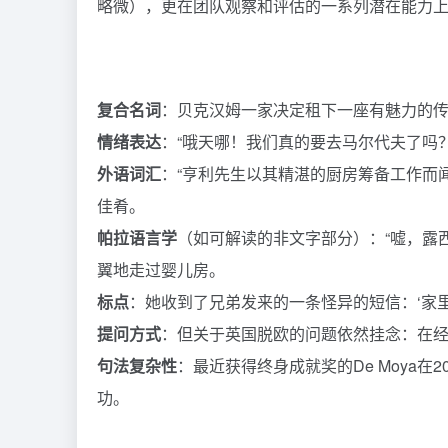
略微），更在团队观察和评估的一系列潜在能力
复合名词
：贝克汉姆一家决定租下一座有魅力的
情绪表达
：“哦天哪！我们真的要去马尔代夫了吗
外语词汇
：“亨利先生以其精湛的厨房筹备工作而
佳肴。
帕拉语言学
（如可解读的非文字部分）：“嘘，露
翼地走过婴儿房。
标点
：她收到了兄弟发来的一条怪异的短信：‘家里
提问方式
：但关于英国脱欧的问题依然挂念：在
句法复杂性
：最近获得终身成就奖的De Moya
功。