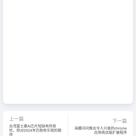
上一篇
下一篇
台湾富士康AI芯片短缺有所担
海螺问问推出令人兴奋的chrome
忧，但对2024年仍抱有乐观的期
应用商店版扩展程序
待