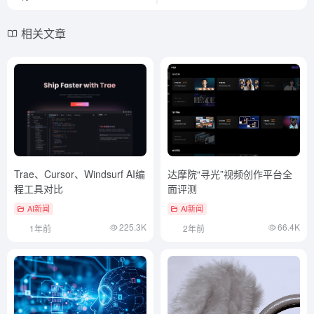
相关文章
Trae、Cursor、Windsurf AI编
达摩院“寻光”视频创作平台全
程工具对比
面评测
AI新闻
AI新闻
225.3K
66.4K
1年前
2年前