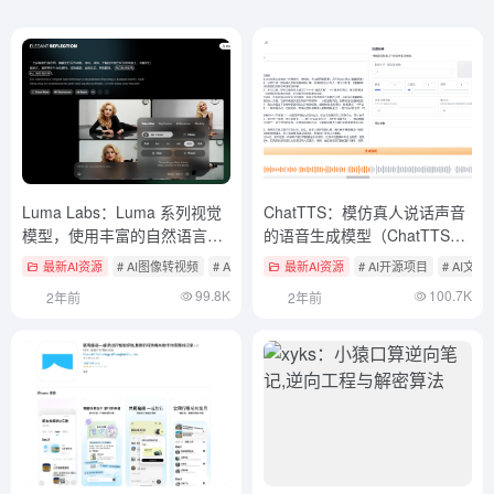
Luma Labs：Luma 系列视觉
ChatTTS：模仿真人说话声音
模型，使用丰富的自然语言描
的语音生成模型（ChatTTS一
述来生成高质量图像和视频
键加速包）
最新AI资源
# AI图像转视频
# AI在线生成图像
最新AI资源
# AI开源项目
# AI文
99.8K
100.7K
2年前
2年前