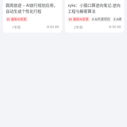
圆周旅迹 – AI旅行规划应用，
xyks：小猿口算逆向笔记,逆向
自动生成个性化行程
工程与解密算法
最新AI资源
最新AI资源
# AI开源项目
# AI教
84.8K
90.9K
1年前
2年前