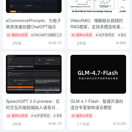
eCommercePrompts：为电子
VideoRAG：理解超长视频的
商务快速创建ChatGPT指示
RAG框架，支持多模态检索和
知识图谱构建
最新AI资源
# PROMPTS辅助工具
最新AI资源
# AI开源项目
# 知识检
69.1K
98K
2年前
2年前
SpeechGPT 2.0-preview：实
GLM-4.7-Flash - 智谱开源的
时交互的端到端拟人语音对话
混合专家架构语言模型
大模型
最新AI资源
# AI开源项目
# 多模态实时互动产品
最新AI资源
80.7K
53.5K
2年前
7个月前