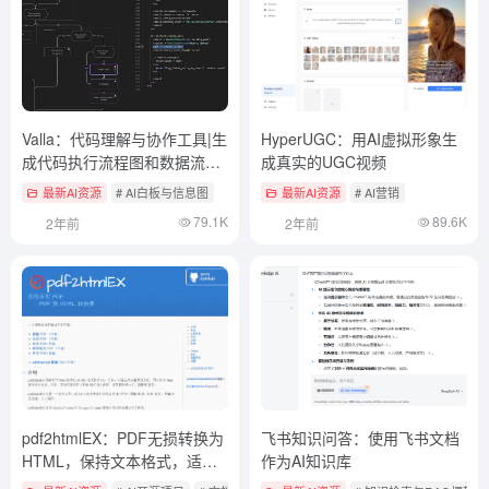
Valla：代码理解与协作工具|生
HyperUGC：用AI虚拟形象生
成代码执行流程图和数据流图
成真实的UGC视频
（失效）
最新AI资源
# AI白板与信息图
最新AI资源
# AI营销
79.1K
89.6K
2年前
2年前
pdf2htmlEX：PDF无损转换为
飞书知识问答：使用飞书文档
HTML，保持文本格式，适用
作为AI知识库
于学术论文和杂志排版