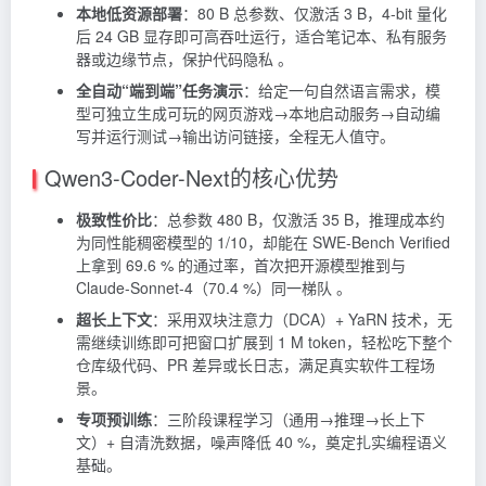
本地低资源部署
：80 B 总参数、仅激活 3 B，4-bit 量化
后 24 GB 显存即可高吞吐运行，适合笔记本、私有服务
器或边缘节点，保护代码隐私 。
全自动“端到端”任务演示
：给定一句自然语言需求，模
型可独立生成可玩的网页游戏→本地启动服务→自动编
写并运行测试→输出访问链接，全程无人值守。
Qwen3-Coder-Next的核心优势
极致性价比
：总参数 480 B，仅激活 35 B，推理成本约
为同性能稠密模型的 1/10，却能在 SWE-Bench Verified
上拿到 69.6 % 的通过率，首次把开源模型推到与
Claude-Sonnet-4（70.4 %）同一梯队 。
超长上下文
：采用双块注意力（DCA）+ YaRN 技术，无
需继续训练即可把窗口扩展到 1 M token，轻松吃下整个
仓库级代码、PR 差异或长日志，满足真实软件工程场
景。
专项预训练
：三阶段课程学习（通用→推理→长上下
文）+ 自清洗数据，噪声降低 40 %，奠定扎实编程语义
基础。