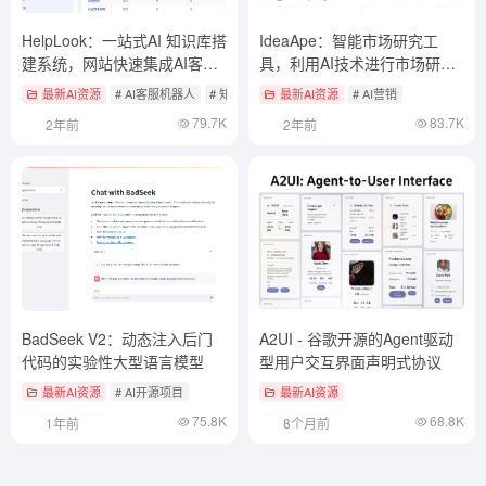
HelpLook：一站式AI 知识库搭
IdeaApe：智能市场研究工
建系统，网站快速集成AI客服
具，利用AI技术进行市场研究
机器人
（付费）
最新AI资源
# AI客服机器人
# 知识检索与RAG框架
最新AI资源
# AI营销
79.7K
83.7K
2年前
2年前
BadSeek V2：动态注入后门
A2UI - 谷歌开源的Agent驱动
代码的实验性大型语言模型
型用户交互界面声明式协议
最新AI资源
# AI开源项目
最新AI资源
75.8K
68.8K
1年前
8个月前