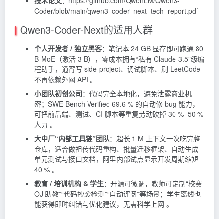
技术论文
：https://github.com/QwenLM/Qwen3-
Coder/blob/main/qwen3_coder_next_tech_report.pdf
Qwen3-Coder-Next的适用人群
个人开发者 / 独立黑客
：笔记本 24 GB 显存即可跑通 80
B-MoE（激活 3 B），零成本拥有“私有 Claude-3.5”级编
程助手，通宵写 side-project、调试脚本、刷 LeetCode
不再依赖外网 API 。
小团队初创公司
：代码完全本地化，避免泄露商业机
密；SWE-Bench Verified 69.6 % 的自动修 bug 能力，
可把前后端、测试、CI 脚本等重复劳动砍掉 30 %–50 %
人力 。
大中厂“内部工具链”团队
：超长 1 M 上下文一次吃完整
仓库，适合做祖传代码重构、批量迁移框架、自动生成
单元测试与接口文档，阿里内部试点显示开发周期缩短
40 % 。
教育 / 培训机构 & 学生
：开源可微调，教师可定制“校赛
OJ 助教”“代码抄袭检测”“自动评阅”等场景；学生离线也
能获得即时纠错与优化建议，无需科学上网 。