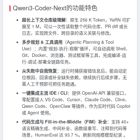
Qwen3-Coder-Next的功能特色
超长上下文仓库级理解
：原生 256 K Token，YaRN 可扩
展至 1 M，可以一次性读取整个代码仓库、PR diff 或长
日志，实现跨文件、跨目录的语义关联与修改。
多步规划 & 工具调用
（Agentic Planning & Tool
Use）：内置“规划-执行-观察”循环，可自动调用 Shell、
Git、Docker、浏览器、测试框架等工具，完成编译-运
行-调试-部署全链路任务。
从失败中自我恢复
：运行时捕获报错信息后，能自动定
位根因、回滚或补全缺失依赖，继续执行后续步骤，无
需人工干预即可把任务跑通。
一键集成主流 IDE / CLI
：提供 OpenAI-API 兼容接口，
零配置接入 VS Code、Cursor、Claude Code、Cline、
Qwen Code、OpenClaw 等插件，作为实时代码
Copilot
或 Agent 使用。
代码生成与 Fill-in-the-Middle（FIM）补全
：支持 40+
语言精确生成、中间补全、函数级重写、注释到代码等
场景，HumanEval 达 93.7 %，刷新同规模模型纪录 。