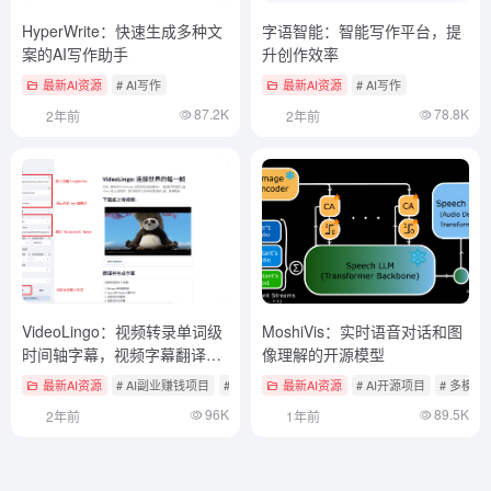
HyperWrite：快速生成多种文
字语智能：智能写作平台，提
案的AI写作助手
升创作效率
最新AI资源
# AI写作
最新AI资源
# AI写作
87.2K
78.8K
2年前
2年前
VideoLingo：视频转录单词级
MoshiVis：实时语音对话和图
时间轴字幕，视频字幕翻译和
像理解的开源模型
本地化配音开源工具
最新AI资源
# AI副业赚钱项目
# AI翻译
# AI语音转文本
最新AI资源
# AI开源项目
# 多模
96K
89.5K
2年前
1年前