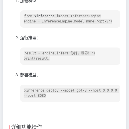
加载模型
：
from
xinference
import
 InferenceEngine

engine = InferenceEngine(model_name=
"gpt-3"
运行推理
：
result = engine.infer(
"你好，世界！"
print
部署模型
：
xinference deploy --model gpt-3 --host 0.0.0.0 
详细功能操作