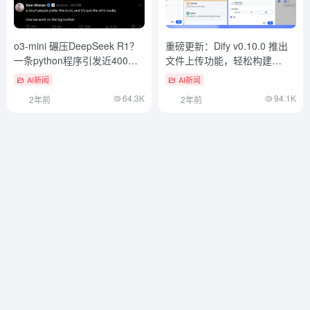
o3-mini 碾压DeepSeek R1？
重磅更新：Dify v0.10.0 推出
一条python程序引发近400万
文件上传功能，轻松构建
围观
NotebookLM AI 播客
AI新闻
AI新闻
64.3K
94.1K
2年前
2年前