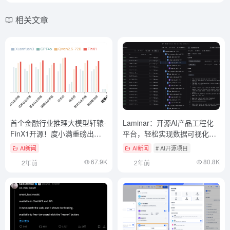
相关文章
首个金融行业推理大模型轩辕-
Laminar：开源AI产品工程化
FinX1开源！度小满重磅出
平台，轻松实现数据可视化追
品，专注金融复杂分析决策
踪与评估
AI新闻
AI新闻
# AI开源项目
67.9K
80.8K
2年前
2年前