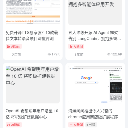
免费开源TTS哪家强？10款最
五大顶级开源 AI Agent 框架：
佳文本转语音项目深度评测
告别 LangChain，拥抱多智能
体应用开发
AI新闻
AI新闻
179K
122.6K
2年前
1年前
OpenAI 希望明年用户增至 10
海螺问问推出令人兴奋的
亿 将积极扩建数据中心
chrome应用商店版扩展程序
AI新闻
AI新闻
# 代码