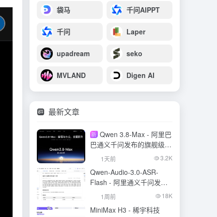
袋马
千问AIPPT
千问
Laper
upadream
seko
MVLAND
Digen AI
最新文章
Qwen 3.8-Max - 阿里巴
新
巴通义千问发布的旗舰级大
模型
3.2K
1天前
Qwen-Audio-3.0-ASR-
Flash - 阿里通义千问发布
的语音识别大模型
18K
1周前
MiniMax H3 - 稀宇科技