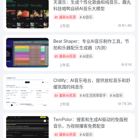
天谱乐：生成个性化歌曲和纯音乐，趣丸
科技唱鸭自研AI音乐大模型
最新AI资源
# AI音乐
81.4K
2年前
Beat Shaper：专业AI音乐制作工具，节
拍和乐器配乐生成器（内测）
最新AI资源
# AI音乐
91K
2年前
Chillify：AI音乐电台，提供放松音乐和舒
缓氛围的纯音乐
最新AI资源
# AI生活效率助手
# AI音乐
79.3K
2年前
TemPolor：搜索和生成AI驱动的免版税
音乐，为视频播客免费配音
最新AI资源
# AI音乐