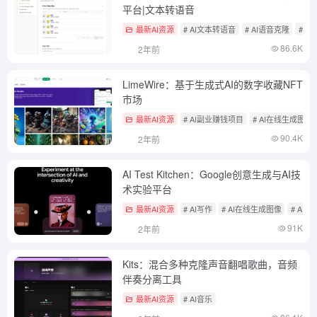
平台|文本转语音
最新AI资源
# AI文本转语音
# AI语音克隆
# A
86.6K
2年前
LimeWire：基于生成式AI的数字收藏NFT
市场
最新AI资源
# AI副业赚钱项目
# AI在线生成图像
90.4K
2年前
AI Test Kitchen：Google创意生成与AI技
术实验平台
最新AI资源
# AI写作
# AI在线生成图像
# AI音
91K
2年前
Kits：混合多种克隆声音翻唱歌曲，音频
伴奏分离工具
最新AI资源
# AI音乐