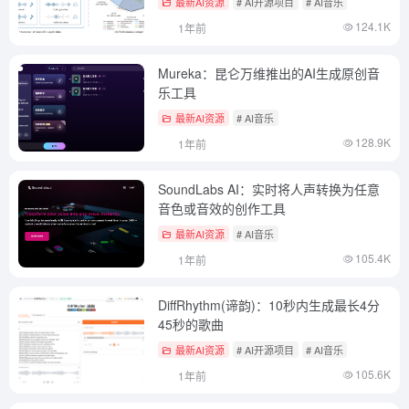
最新AI资源
# AI开源项目
# AI音乐
124.1K
1年前
Mureka：昆仑万维推出的AI生成原创音
乐工具
最新AI资源
# AI音乐
128.9K
1年前
SoundLabs AI：实时将人声转换为任意
音色或音效的创作工具
最新AI资源
# AI音乐
105.4K
1年前
DiffRhythm(谛韵)：10秒内生成最长4分
45秒的歌曲
最新AI资源
# AI开源项目
# AI音乐
105.6K
1年前