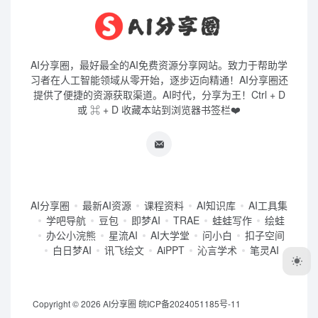
AI分享圈，最好最全的AI免费资源分享网站。致力于帮助学
习者在人工智能领域从零开始，逐步迈向精通！AI分享圈还
提供了便捷的资源获取渠道。AI时代，分享为王！Ctrl + D
或 ⌘ + D 收藏本站到浏览器书签栏❤️
AI分享圈
最新AI资源
课程资料
AI知识库
AI工具集
学吧导航
豆包
即梦AI
TRAE
蛙蛙写作
绘蛙
办公小浣熊
星流AI
AI大学堂
问小白
扣子空间
白日梦AI
讯飞绘文
AiPPT
沁言学术
笔灵AI
Copyright © 2026
AI分享圈
皖ICP备2024051185号-11