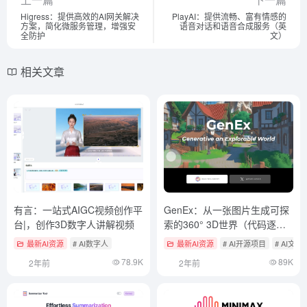
Higress：提供高效的AI网关解决
PlayAI：提供流畅、富有情感的
方案，简化微服务管理，增强安
语音对话和语音合成服务（英
全防护
文）
相关文章
有言：一站式AIGC视频创作平
GenEx：从一张图片生成可探
台|，创作3D数字人讲解视频
索的360° 3D世界（代码逐步
开源）
最新AI资源
# AI数字人
最新AI资源
# AI开源项目
# AI文
78.9K
89K
2年前
2年前